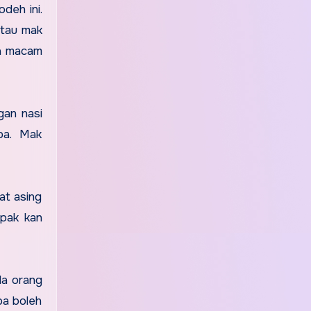
deh ini.
itau mak
pa macam
gan nasi
mpa. Mak
at asing
mpak kan
da orang
pa boleh