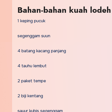
Bahan-bahan kuah lodeh 
1 keping pucuk
segenggam suun
4 batang kacang panjang
4 tauhu lembut
2 paket tempe
2 biji kentang
sayur kubis segenggam