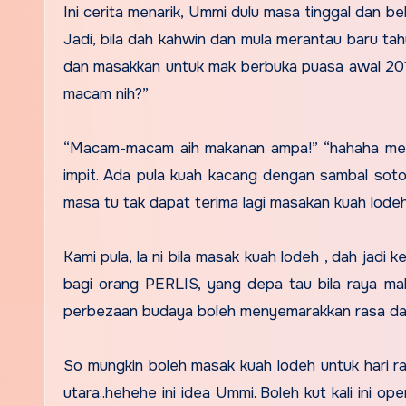
Ini cerita menarik, Ummi dulu masa tinggal dan be
Jadi, bila dah kahwin dan mula merantau baru tah
dan masakkan untuk mak berbuka puasa awal 2010
macam nih?”
“Macam-macam aih makanan ampa!” “hahaha mema
impit. Ada pula kuah kacang dengan sambal soto
masa tu tak dapat terima lagi masakan kuah lodeh in
Kami pula, la ni bila masak kuah lodeh , dah jadi
bagi orang PERLIS, yang depa tau bila raya ma
perbezaan budaya boleh menyemarakkan rasa dan
So mungkin boleh masak kuah lodeh untuk hari r
utara..hehehe ini idea Ummi. Boleh kut kali ini 