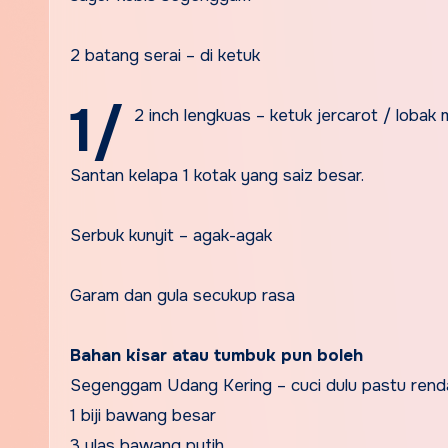
2 batang serai – di ketuk
1/
2 inch lengkuas – ketuk jer
carot / lobak m
Santan kelapa 1 kotak yang saiz besar.
Serbuk kunyit – agak-agak
Garam dan gula secukup rasa
Bahan kisar atau tumbuk pun boleh
Segenggam Udang Kering – cuci dulu pastu ren
1 biji bawang besar
3 ulas bawang putih