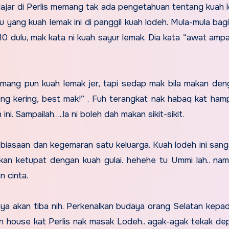
lajar di Perlis memang tak ada pengetahuan tentang kuah lo
u yang kuah lemak ini di panggil kuah lodeh. Mula-mula bag
 dulu, mak kata ni kuah sayur lemak. Dia kata “awat am
ng pun kuah lemak jer, tapi sedap mak bila makan den
ng kering, best mak!” . Fuh terangkat nak habaq kat ha
i. Sampailah…..la ni boleh dah makan sikit-sikit.
 kebiasaan dan kegemaran satu keluarga. Kuah lodeh ini sang
kan ketupat dengan kuah gulai. hehehe tu Ummi lah.. na
 cinta.
aya akan tiba nih. Perkenalkan budaya orang Selatan kepa
open house kat Perlis nak masak Lodeh.. agak-agak tekak de