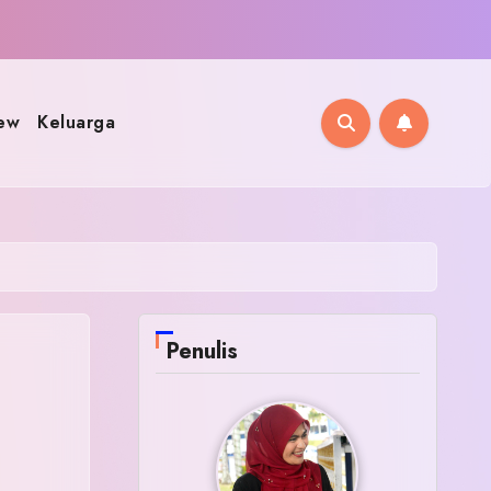
ew
Keluarga
Penulis