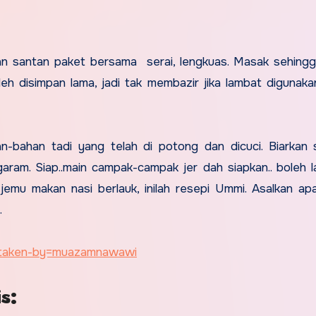
an santan paket bersama serai, lengkuas. Masak sehing
 disimpan lama, jadi tak membazir jika lambat digunaka
-bahan tadi yang telah di potong dan dicuci. Biarkan 
garam. Siap..main campak-campak jer dah siapkan.. boleh 
 jemu makan nasi berlauk, inilah resepi Ummi. Asalkan ap
.
?taken-by=muazamnawawi
is: