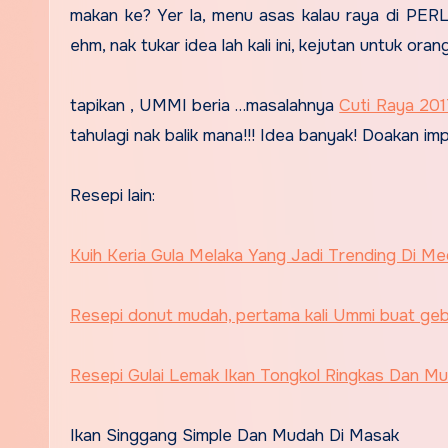
makan ke? Yer la, menu asas kalau raya di PERLIS
ehm, nak tukar idea lah kali ini, kejutan untuk or
tapikan , UMMI beria …masalahnya
Cuti Raya 201
tahulagi nak balik mana!!! Idea banyak! Doakan im
Resepi lain:
Kuih Keria Gula Melaka Yang Jadi Trending Di Me
Resepi donut mudah, pertama kali Ummi buat ge
Resepi Gulai Lemak Ikan Tongkol Ringkas Dan M
Ikan Singgang Simple Dan Mudah Di Masak