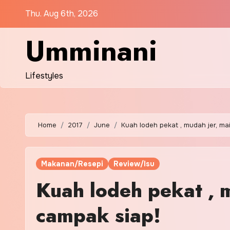
Skip
Thu. Aug 6th, 2026
to
content
Umminani
Lifestyles
Home
2017
June
Kuah lodeh pekat , mudah jer, m
Makanan/Resepi
Review/Isu
Kuah lodeh pekat , 
campak siap!