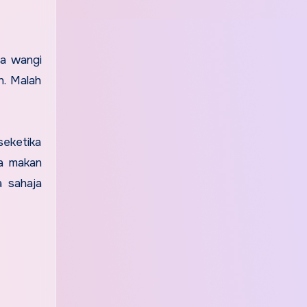
ga wangi
n. Malah
seketika
la makan
a sahaja