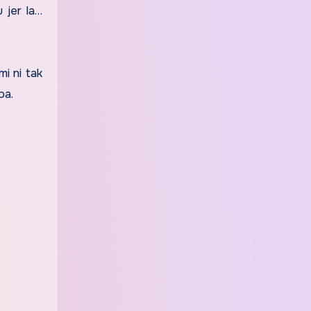
 jer la…
i ni tak
pa.