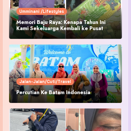
Umminani /Lifestyles
Memori Baju Raya: Kenapa Tahun Ini
Kami Sekeluarga Kembali ke Pusat
Pakaian Hari-Hari?
Jalan-Jalan/Cuti/Travel
Percutian Ke Batam Indonesia