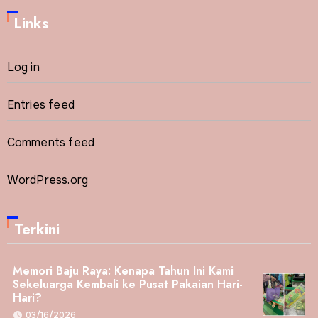
Links
Log in
Entries feed
Comments feed
WordPress.org
Terkini
Memori Baju Raya: Kenapa Tahun Ini Kami
Sekeluarga Kembali ke Pusat Pakaian Hari-
Hari?
03/16/2026