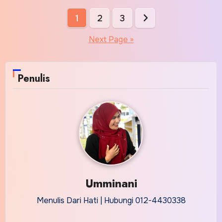
Posts
1
2
3
pagination
Next Page »
Penulis
Umminani
Menulis Dari Hati | Hubungi 012-4430338