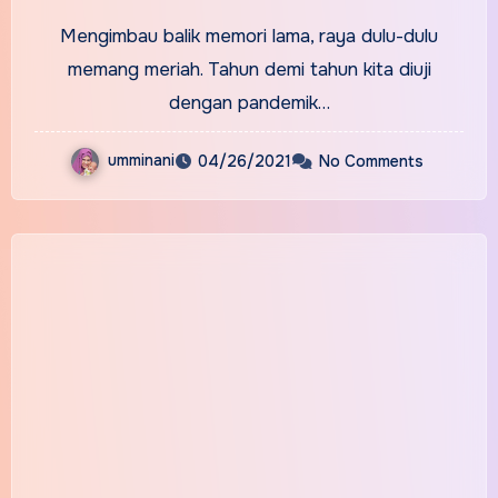
Sambutan Raya 2011-2022
Mengimbau balik memori lama, raya dulu-dulu
memang meriah. Tahun demi tahun kita diuji
dengan pandemik…
umminani
04/26/2021
No Comments