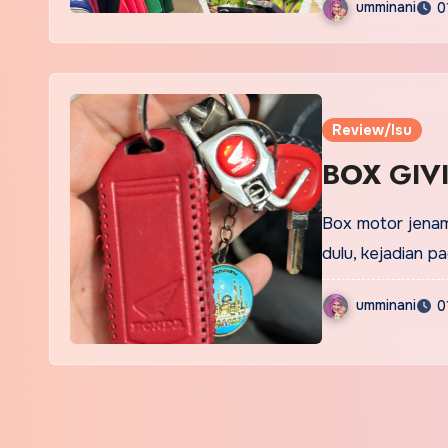
umminani
0
Review/Isu
BOX GIV
Box motor jenam
dulu, kejadian 
umminani
0