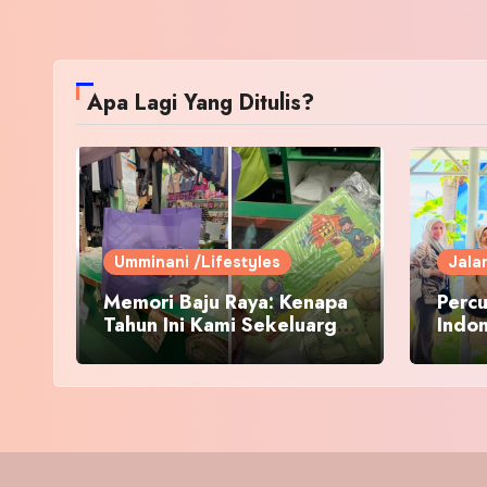
Apa Lagi Yang Ditulis?
Umminani /Lifestyles
Jala
Memori Baju Raya: Kenapa
Percu
Tahun Ini Kami Sekeluarga
Indo
Kembali ke Pusat Pakaian
Hari-Hari?