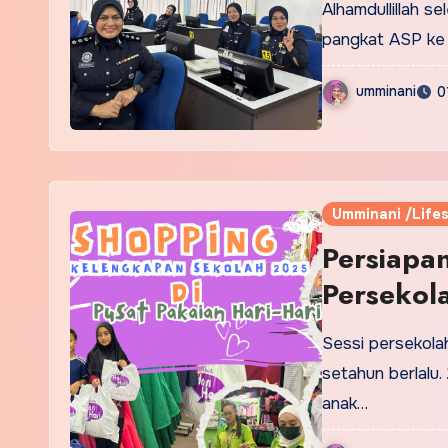
Alhamdullillah se
pangkat ASP ke 
umminani
0
Umminani /Lifes
Persiapa
Persekol
Pusat Pak
Sessi persekolah
setahun berlalu
anak…