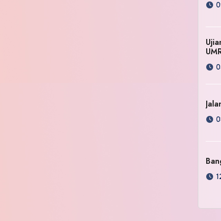
0
Uji
UM
0
Jala
0
Ban
1