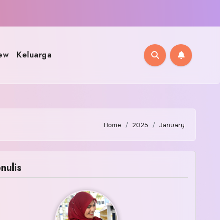
ew
Keluarga
Home
2025
January
nulis