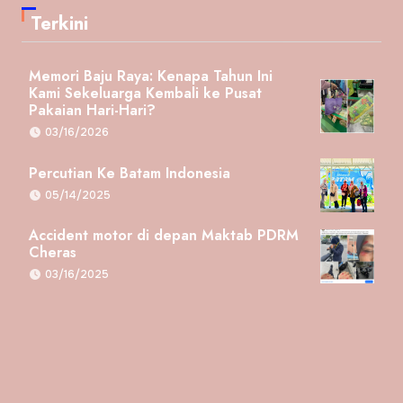
Terkini
Memori Baju Raya: Kenapa Tahun Ini
Kami Sekeluarga Kembali ke Pusat
Pakaian Hari-Hari?
03/16/2026
Percutian Ke Batam Indonesia
05/14/2025
Accident motor di depan Maktab PDRM
Cheras
03/16/2025