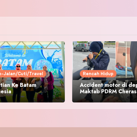
n-Jalan/Cuti/Travel
Rencah Hidup
tian Ke Batam
Accident motor di de
nesia
Maktab PDRM Cheras