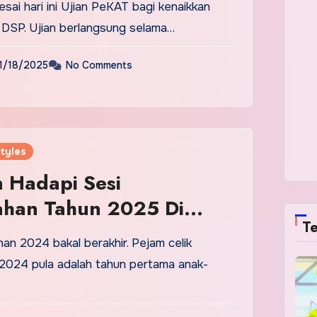
lesai hari ini Ujian PeKAT bagi kenaikkan
DSP. Ujian berlangsung selama…
1/18/2025
No Comments
tyles
n Hadapi Sesi
ahan Tahun 2025 Di
Te
aian Hari-Hari
an 2024 bakal berakhir. Pejam celik
. 2024 pula adalah tahun pertama anak-