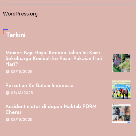
WordPress.org
Terkini
Memori Baju Raya: Kenapa Tahun Ini Kami
Sekeluarga Kembali ke Pusat Pakaian Hari-
Hari?
03/16/2026
Percutian Ke Batam Indonesia
05/14/2025
Accident motor di depan Maktab PDRM
Cheras
03/16/2025