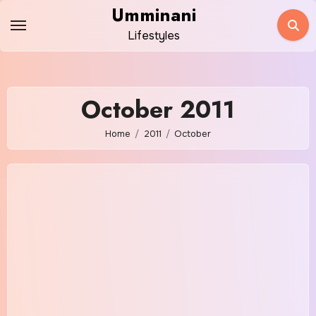
Skip
Umminani
to
Lifestyles
content
October 2011
Home
2011
October