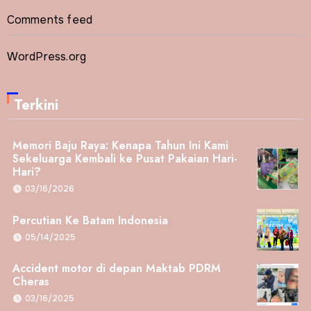
Comments feed
WordPress.org
Terkini
Memori Baju Raya: Kenapa Tahun Ini Kami
Sekeluarga Kembali ke Pusat Pakaian Hari-
Hari?
03/16/2026
Percutian Ke Batam Indonesia
05/14/2025
Accident motor di depan Maktab PDRM
Cheras
03/16/2025