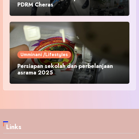
PDRM Cheras
Umminani /Lifestyles
Persiapan sekolah dan perbelanjaan
asrama 2025
Links