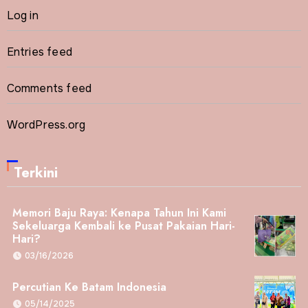
Log in
Entries feed
Comments feed
WordPress.org
Terkini
Memori Baju Raya: Kenapa Tahun Ini Kami
Sekeluarga Kembali ke Pusat Pakaian Hari-
Hari?
03/16/2026
Percutian Ke Batam Indonesia
05/14/2025