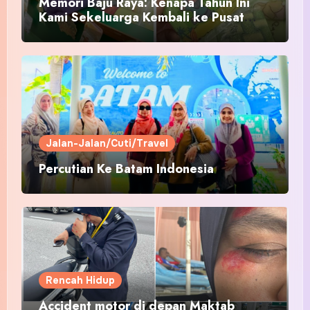
Memori Baju Raya: Kenapa Tahun Ini
Kami Sekeluarga Kembali ke Pusat
Pakaian Hari-Hari?
Jalan-Jalan/Cuti/Travel
Percutian Ke Batam Indonesia
Rencah Hidup
Accident motor di depan Maktab