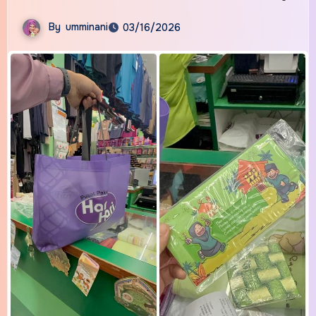
By
umminani
03/16/2026