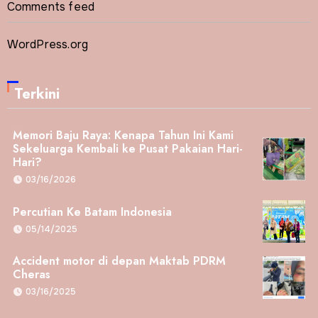
Comments feed
WordPress.org
Terkini
Memori Baju Raya: Kenapa Tahun Ini Kami
Sekeluarga Kembali ke Pusat Pakaian Hari-
Hari?
03/16/2026
Percutian Ke Batam Indonesia
05/14/2025
Accident motor di depan Maktab PDRM
Cheras
03/16/2025