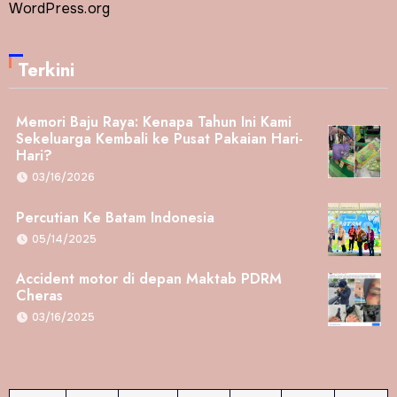
WordPress.org
Terkini
Memori Baju Raya: Kenapa Tahun Ini Kami
Sekeluarga Kembali ke Pusat Pakaian Hari-
Hari?
03/16/2026
Percutian Ke Batam Indonesia
05/14/2025
Accident motor di depan Maktab PDRM
Cheras
03/16/2025