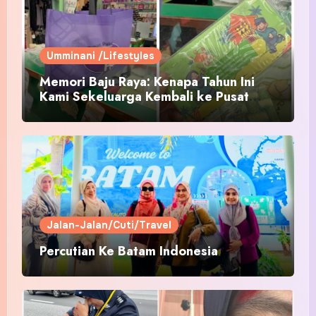
Umminani /Lifestyles
Memori Baju Raya: Kenapa Tahun Ini
Kami Sekeluarga Kembali ke Pusat
Pakaian Hari-Hari?
Jalan-Jalan/Cuti/Travel
Percutian Ke Batam Indonesia