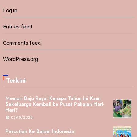
Log in
Entries feed
Comments feed
WordPress.org
Terkini
Memori Baju Raya: Kenapa Tahun Ini Kami
Sekeluarga Kembali ke Pusat Pakaian Hari-
Hari?
03/16/2026
Percutian Ke Batam Indonesia