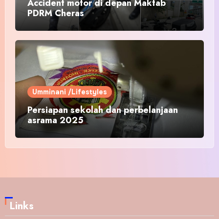
Accident motor di depan Maktab
PDRM Cheras
Umminani /Lifestyles
Persiapan sekolah dan perbelanjaan
asrama 2025
Links