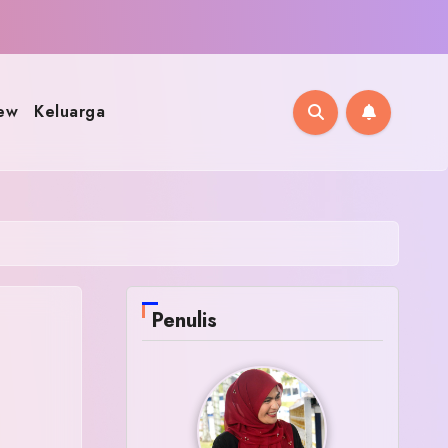
ew
Keluarga
Penulis