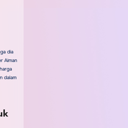
uga dia
er Aiman
rharga
un dalam
uk