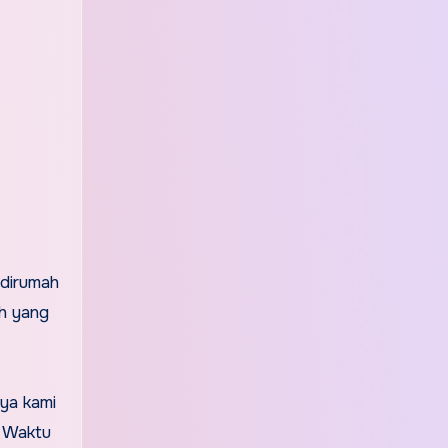
 dirumah
ah yang
nya kami
a. Waktu