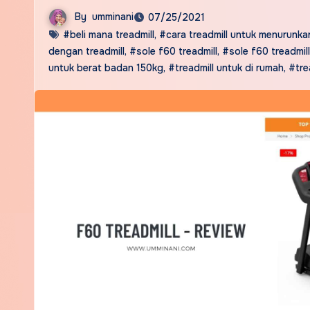
By
umminani
07/25/2021
#beli mana treadmill
,
#cara treadmill untuk menurunka
dengan treadmill
,
#sole f60 treadmill
,
#sole f60 treadmil
untuk berat badan 150kg
,
#treadmill untuk di rumah
,
#tre