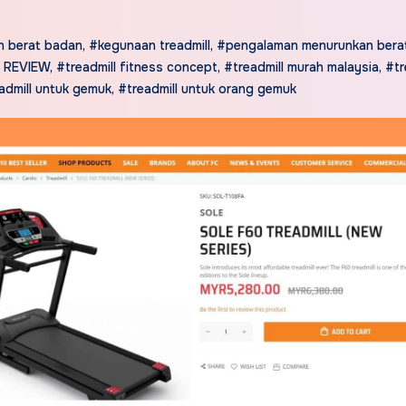
n berat badan
,
#kegunaan treadmill
,
#pengalaman menurunkan bera
l REVIEW
,
#treadmill fitness concept
,
#treadmill murah malaysia
,
#tr
admill untuk gemuk
,
#treadmill untuk orang gemuk