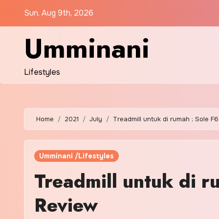
Skip
Sun. Aug 9th, 2026
to
content
Umminani
Lifestyles
Home
2021
July
Treadmill untuk di rumah ; Sole F
Umminani /Lifestyles
Treadmill untuk di r
Review