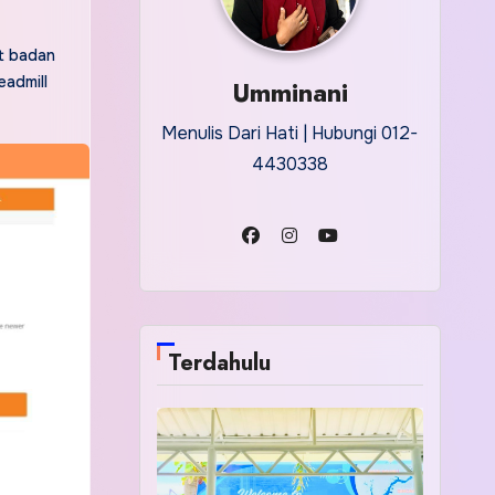
t badan
eadmill
Umminani
Menulis Dari Hati | Hubungi 012-
4430338
Terdahulu