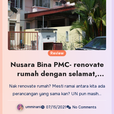
Review
Nusara Bina PMC- renovate
rumah dengan selamat,
rumah pun cantik dan
Nak renovate rumah? Mesti ramai antara kita ada
selesa.
perancangan yang sama kan? UN pun masih…
umminani
07/15/2021
No Comments