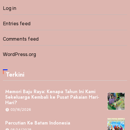
Log in
Entries feed
Comments feed
WordPress.org
Terkini
Memori Baju Raya: Kenapa Tahun Ini Kami
Sekeluarga Kembali ke Pusat Pakaian Hari-
Hari?
03/16/2026
Percutian Ke Batam Indonesia
05/14/2025