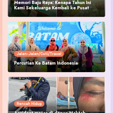
Memori Baju Raya: Kenapa Tahun Ini
Kami Sekeluarga Kembali ke Pusat
Pakaian Hari-Hari?
Jalan-Jalan/Cuti/Travel
Percutian Ke Batam Indonesia
Rencah Hidup
Accident motor di depan Maktab