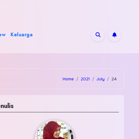
ew
Keluarga
Home
2021
July
24
nulis