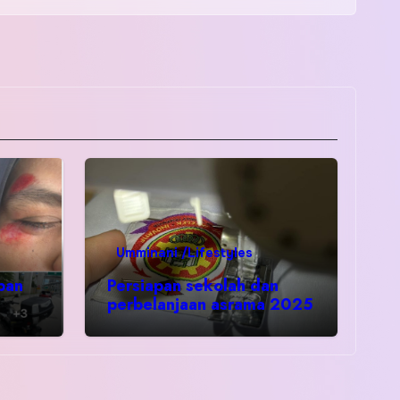
Umminani /Lifestyles
pan
Persiapan sekolah dan
perbelanjaan asrama 2025