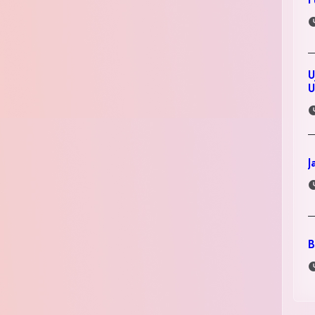
U
J
B