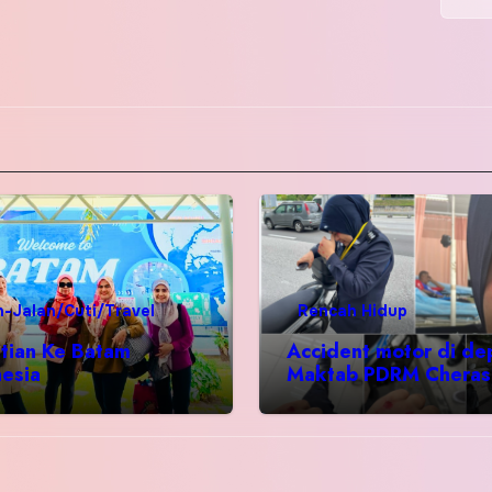
n-Jalan/Cuti/Travel
Rencah Hidup
tian Ke Batam
Accident motor di de
nesia
Maktab PDRM Cheras