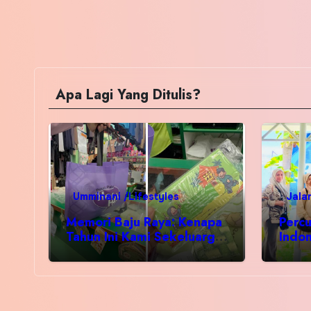
Apa Lagi Yang Ditulis?
Umminani /Lifestyles
Jala
Memori Baju Raya: Kenapa
Percu
Tahun Ini Kami Sekeluarga
Indo
Kembali ke Pusat Pakaian
Hari-Hari?