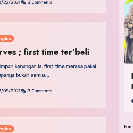
2/22/2021
3 Comments
tyles
es ; first time ter’beli
 simpan kenangan la, first time merasa pakai
Rupanya bukan semua…
2/09/2021
3 Comments
Fun
tyles