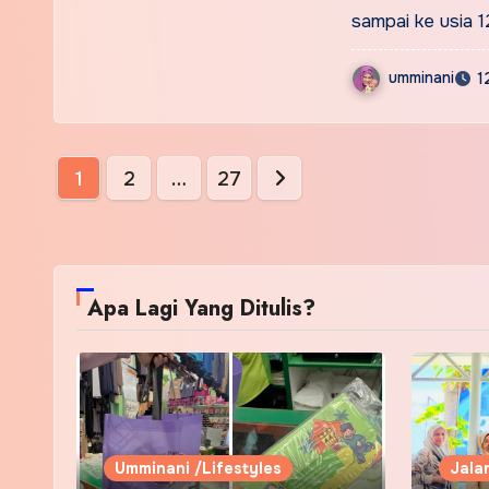
sampai ke usia 
umminani
1
Posts
1
2
…
27
pagination
Apa Lagi Yang Ditulis?
Umminani /Lifestyles
Jala