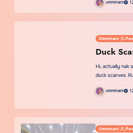
umminani
1
Umminani /Lifes
Duck Scarv
Hi, actually nak
duck scarves. 
umminani
1
Umminani /Lifes