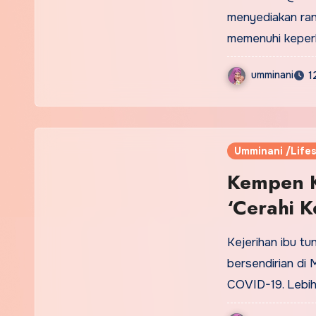
menyediakan ran
memenuhi keper
umminani
1
Umminani /Lifes
Kempen K
‘Cerahi 
Kejerihan ibu t
bersendirian di
COVID-19. Lebi