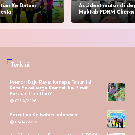
tian Ke Batam
Accident motor di de
nesia
Maktab PDRM Cheras
Terkini
Memori Baju Raya: Kenapa Tahun Ini
Kami Sekeluarga Kembali ke Pusat
Pakaian Hari-Hari?
03/16/2026
Percutian Ke Batam Indonesia
05/14/2025