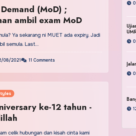
0
 Demand (MoD) ;
man ambil exam MoD
Uji
UM
la? Ya sekarang ni MUET ada expiry. Jadi
0
il semula. Last…
2/08/2021
11 Comments
Jala
0
tyles
Ban
niversary ke-12 tahun -
1
illah
ejam celik hubungan dan kisah cinta kami