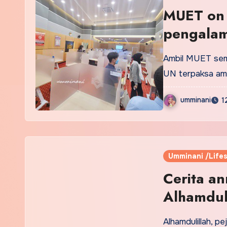
MUET on
pengala
Ambil MUET semu
UN terpaksa amb
umminani
1
Umminani /Lifes
Cerita an
Alhamdul
Alhamdulillah, p