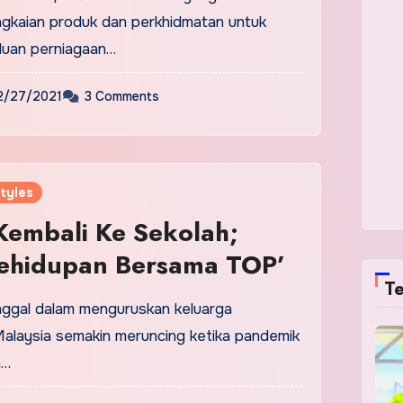
gkaian produk dan perkhidmatan untuk
luan perniagaan…
2/27/2021
3 Comments
tyles
embali Ke Sekolah;
Kehidupan Bersama TOP’
Te
unggal dalam menguruskan keluarga
 Malaysia semakin meruncing ketika pandemik
h…