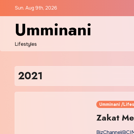
Skip
Sun. Aug 9th, 2026
to
content
Umminani
Lifestyles
2021
Umminani /Lifes
Zakat Me
BizChannel@CIMB