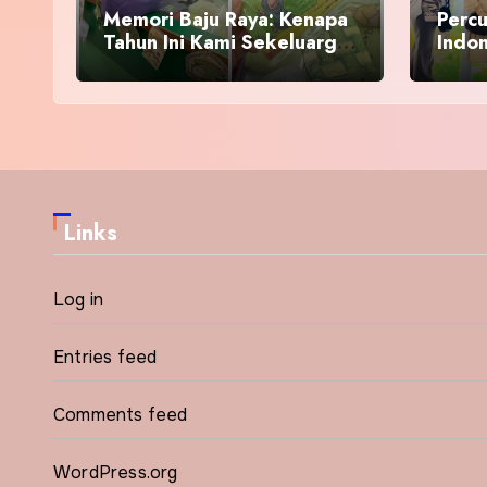
Memori Baju Raya: Kenapa
Percu
Tahun Ini Kami Sekeluarga
Indo
Kembali ke Pusat Pakaian
Hari-Hari?
Links
Log in
Entries feed
Comments feed
WordPress.org