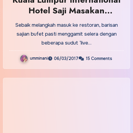
Hotel Saji Masakan
Kampung Sejati sempena
Sebaik melangkah masuk ke restoran, barisan
ramadhan 2017
sajian bufet pasti menggamit selera dengan
beberapa sudut ‘live…
umminani
06/03/2017
15 Comments