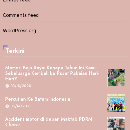
Comments feed
WordPress.org
Terkini
Memori Baju Raya: Kenapa Tahun Ini Kami
Sekeluarga Kembali ke Pusat Pakaian Hari-
Hari?
03/16/2026
Percutian Ke Batam Indonesia
05/14/2025
Accident motor di depan Maktab PDRM
Cheras