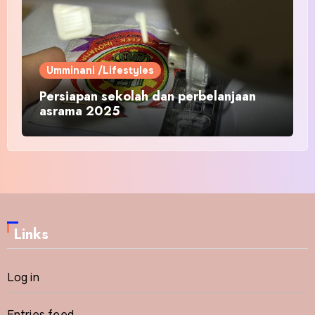
Umminani /Lifestyles
Persiapan sekolah dan perbelanjaan
asrama 2025
Links
Log in
Entries feed