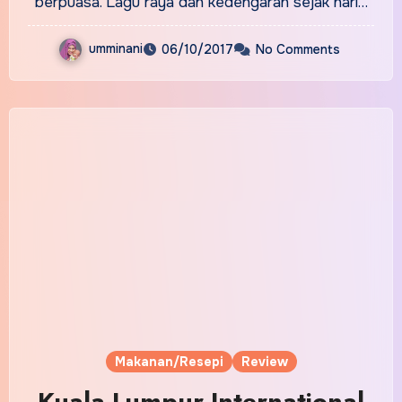
berpuasa. Lagu raya dah kedengaran sejak hari…
umminani
06/10/2017
No Comments
Makanan/Resepi
Review
Kuala Lumpur International