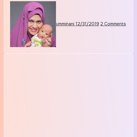
umminani
12/31/2019
2 Comments