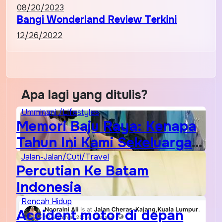
08/20/2023
Bangi Wonderland Review Terkini
12/26/2022
Apa lagi yang ditulis?
Umminani /Lifestyles
Memori Baju Raya: Kenapa
Tahun Ini Kami Sekeluarga
Kembali ke Pusat Pakaian
Jalan-Jalan/Cuti/Travel
Percutian Ke Batam
Hari-Hari?
Indonesia
Rencah Hidup
Accident motor di depan