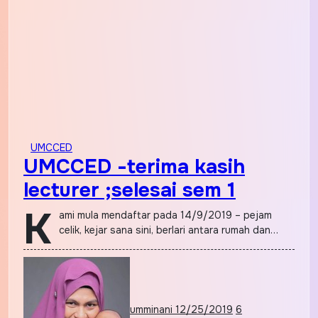
UMCCED
UMCCED -terima kasih
lecturer ;selesai sem 1
K
ami mula mendaftar pada 14/9/2019 – pejam
celik, kejar sana sini, berlari antara rumah dan…
umminani
12/25/2019
6