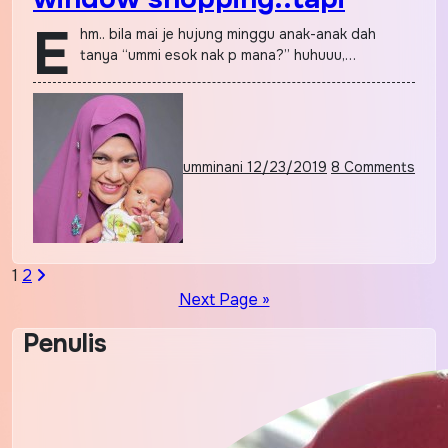
E
hm.. bila mai je hujung minggu anak-anak dah
tanya “ummi esok nak p mana?” huhuuu,…
umminani
12/23/2019
8 Comments
Posts
1
2
Next Page »
pagination
Penulis