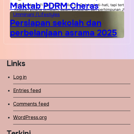
Maktab PDRM Cheras
Umminani /Lifestyles
Persiapan sekolah dan
perbelanjaan asrama 2025
Links
Log in
Entries feed
Comments feed
WordPress.org
Terkini