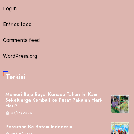
Log in
Entries feed
Comments feed
WordPress.org
Terkini
Memori Baju Raya: Kenapa Tahun Ini Kami
Sekeluarga Kembali ke Pusat Pakaian Hari-
Hari?
03/16/2026
Percutian Ke Batam Indonesia
05/14/2025