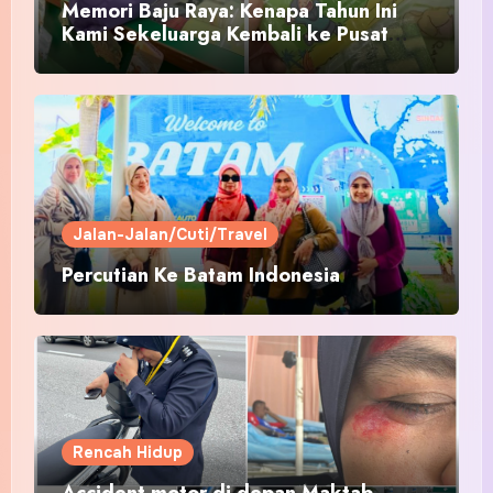
Memori Baju Raya: Kenapa Tahun Ini
Kami Sekeluarga Kembali ke Pusat
Pakaian Hari-Hari?
Jalan-Jalan/Cuti/Travel
Percutian Ke Batam Indonesia
Rencah Hidup
Accident motor di depan Maktab