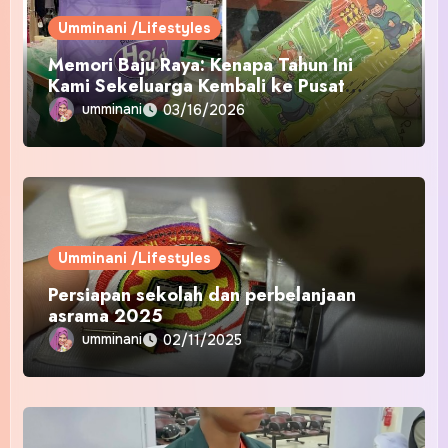
Umminani /Lifestyles
Memori Baju Raya: Kenapa Tahun Ini
Kami Sekeluarga Kembali ke Pusat
Pakaian Hari-Hari?
umminani
03/16/2026
Umminani /Lifestyles
Persiapan sekolah dan perbelanjaan
asrama 2025
umminani
02/11/2025