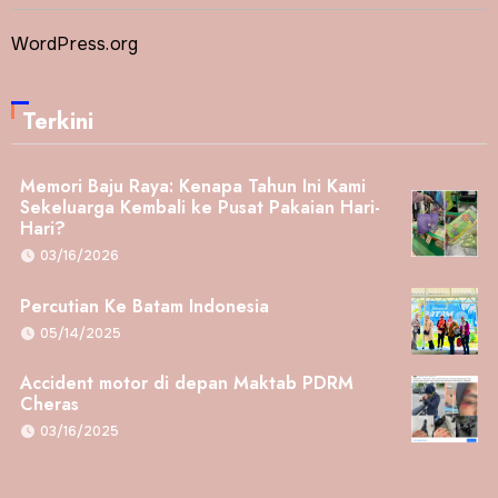
WordPress.org
Terkini
Memori Baju Raya: Kenapa Tahun Ini Kami
Sekeluarga Kembali ke Pusat Pakaian Hari-
Hari?
03/16/2026
Percutian Ke Batam Indonesia
05/14/2025
Accident motor di depan Maktab PDRM
Cheras
03/16/2025