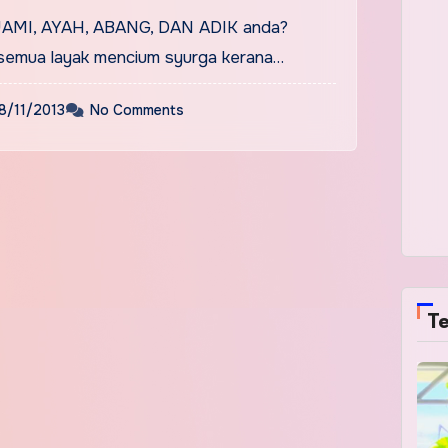
??
UAMI, AYAH, ABANG, DAN ADIK anda?
semua layak mencium syurga kerana…
8/11/2013
No Comments
Te