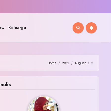
ew
Keluarga
Home
2013
August
11
nulis