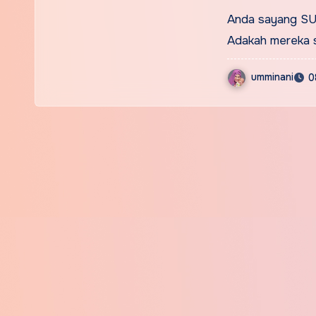
NERAKA
Anda sayang S
Adakah mereka 
umminani
0