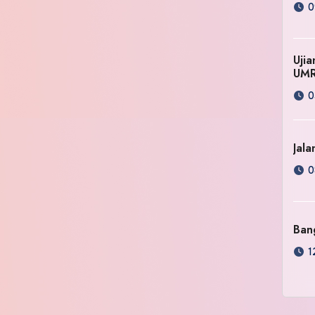
0
Uji
UM
0
Jala
0
Ban
1