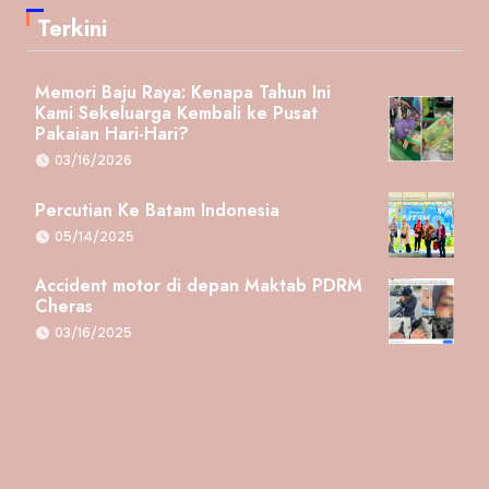
Terkini
Memori Baju Raya: Kenapa Tahun Ini
Kami Sekeluarga Kembali ke Pusat
Pakaian Hari-Hari?
03/16/2026
Percutian Ke Batam Indonesia
05/14/2025
Accident motor di depan Maktab PDRM
Cheras
03/16/2025