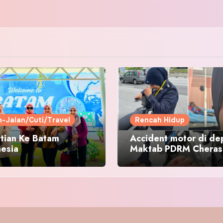
n-Jalan/Cuti/Travel
Rencah Hidup
tian Ke Batam
Accident motor di de
nesia
Maktab PDRM Cheras