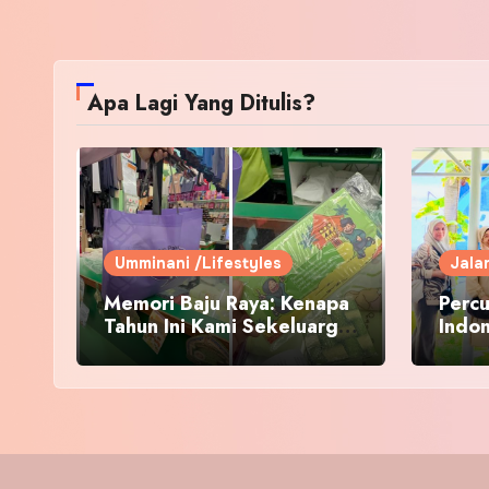
Apa Lagi Yang Ditulis?
Umminani /Lifestyles
Jala
Memori Baju Raya: Kenapa
Percu
Tahun Ini Kami Sekeluarga
Indo
Kembali ke Pusat Pakaian
Hari-Hari?