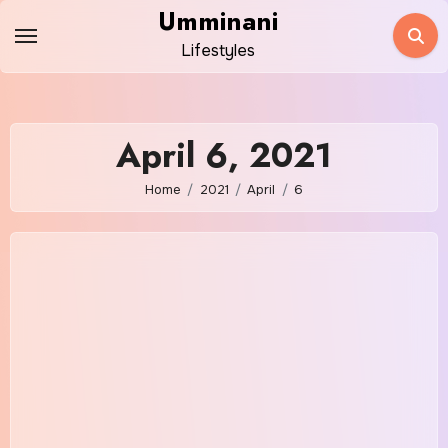
Skip
Umminani
to
Lifestyles
content
April 6, 2021
Home
2021
April
6