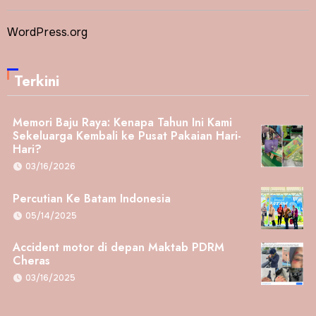
WordPress.org
Terkini
Memori Baju Raya: Kenapa Tahun Ini Kami
Sekeluarga Kembali ke Pusat Pakaian Hari-
Hari?
03/16/2026
Percutian Ke Batam Indonesia
05/14/2025
Accident motor di depan Maktab PDRM
Cheras
03/16/2025