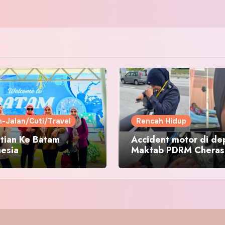
n-Jalan/Cuti/Travel
Rencah Hidup
tian Ke Batam
Accident motor di de
nesia
Maktab PDRM Cheras