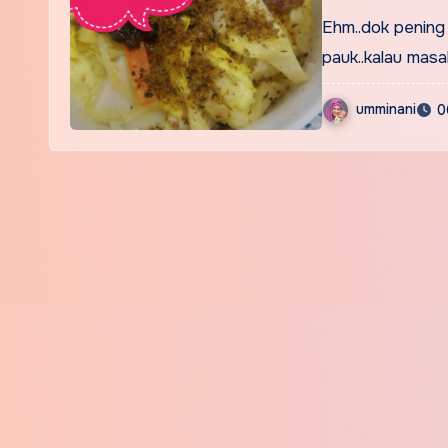
Ehm..dok pening 
pauk..kalau mas
umminani
0