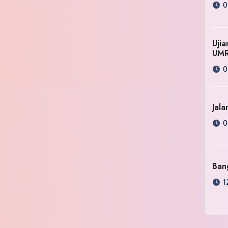
0
Uji
UM
0
Jala
0
Ban
1