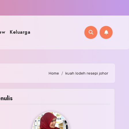
ew
Keluarga
Home
kuah lodeh resepi johor
nulis