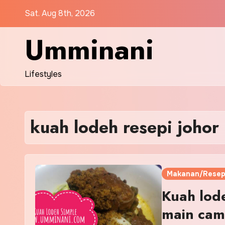
Skip
Sat. Aug 8th, 2026
to
content
Umminani
Lifestyles
kuah lodeh resepi johor
Makanan/Resep
Kuah lode
main cam