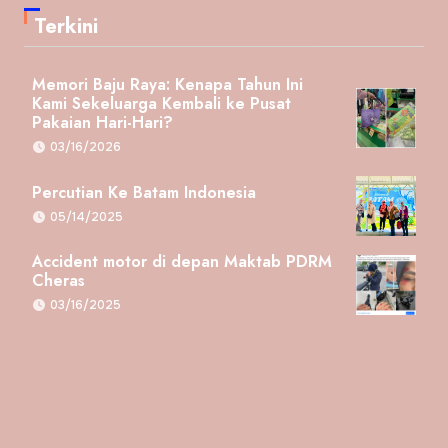
Terkini
Memori Baju Raya: Kenapa Tahun Ini
Kami Sekeluarga Kembali ke Pusat
Pakaian Hari-Hari?
03/16/2026
Percutian Ke Batam Indonesia
05/14/2025
Accident motor di depan Maktab PDRM
Cheras
03/16/2025