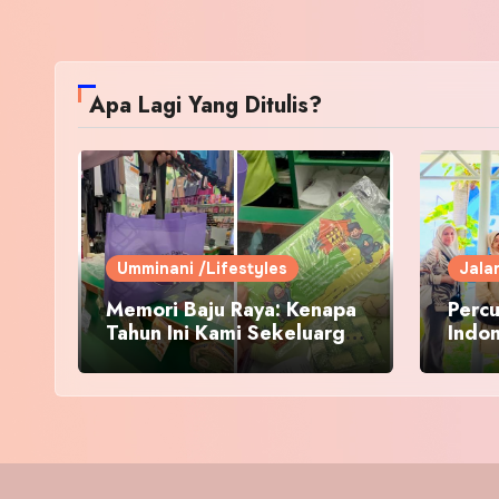
Apa Lagi Yang Ditulis?
Umminani /Lifestyles
Jala
Memori Baju Raya: Kenapa
Percu
Tahun Ini Kami Sekeluarga
Indo
Kembali ke Pusat Pakaian
Hari-Hari?