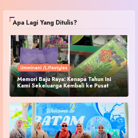
Apa Lagi Yang Ditulis?
Umminani /Lifestyles
Memori Baju Raya: Kenapa Tahun Ini
Kami Sekeluarga Kembali ke Pusat
Pakaian Hari-Hari?