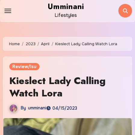
Skip
Umminani
to
Lifestyles
content
Home
2023
April
Kieslect Lady Calling Watch Lora
Review/Isu
Kieslect Lady Calling
Watch Lora
By
umminani
04/15/2023