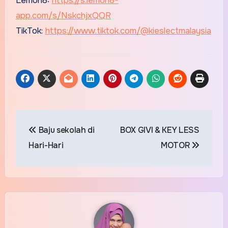
Lemon8:
https://s.lemon8-
app.com/s/NskchjxQQR
TikTok:
https://www.tiktok.com/@kieslectmalaysia
Post
Baju sekolah di
BOX GIVI & KEY LESS
navigation
Hari-Hari
MOTOR