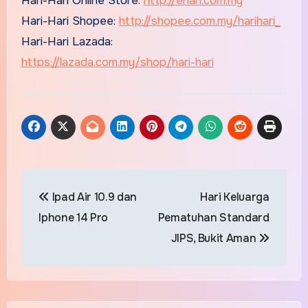
Hari-Hari Online Store:
http://ehari.com.my
Hari-Hari Shopee:
http://shopee.com.my/harihari_
Hari-Hari Lazada:
https://lazada.com.my/shop/hari-hari
Post
Ipad Air 10.9 dan
Hari Keluarga
navigation
Iphone 14 Pro
Pematuhan Standard
JIPS, Bukit Aman