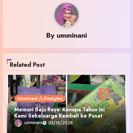
By
umminani
Related Post
Umminani /Lifestyles
Memori Baju Raya: Kenapa Tahun Ini
Kami Sekeluarga Kembali ke Pusat
Pakaian Hari-Hari?
umminani
03/16/2026