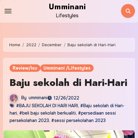
Skip
Umminani
to
Lifestyles
content
Home
2022
December
Baju sekolah di Hari-Hari
Review/Isu
Umminani /Lifestyles
Baju sekolah di Hari-Hari
By
umminani
12/26/2022
#BAJU SEKOLAH DI HARI HARI
,
#Baju sekolah di Hari-
hari
,
#beli baju sekolah berkualiti
,
#persediaan sessi
persekolahan 2023
,
#sessi persekolahan 2023