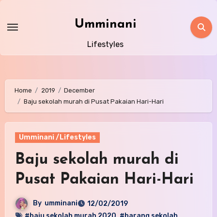
Skip
to
Umminani
content
Lifestyles
Home
2019
December
Baju sekolah murah di Pusat Pakaian Hari-Hari
Umminani /Lifestyles
Baju sekolah murah di
Pusat Pakaian Hari-Hari
By
umminani
12/02/2019
#baju sekolah murah 2020
,
#barang sekolah