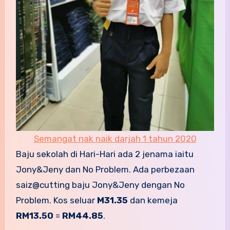
Semangat nak naik darjah 1 tahun 2020
Baju sekolah di Hari-Hari ada 2 jenama iaitu
Jony&Jeny dan No Problem. Ada perbezaan
saiz@cutting baju Jony&Jeny dengan No
Problem. Kos seluar
M31.35
dan kemeja
RM13.50
=
RM44.85
.