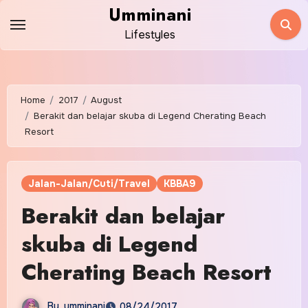
Skip
Umminani
to
Lifestyles
content
Home
2017
August
Berakit dan belajar skuba di Legend Cherating Beach
Resort
Jalan-Jalan/Cuti/Travel
KBBA9
Berakit dan belajar
skuba di Legend
Cherating Beach Resort
By
umminani
08/24/2017