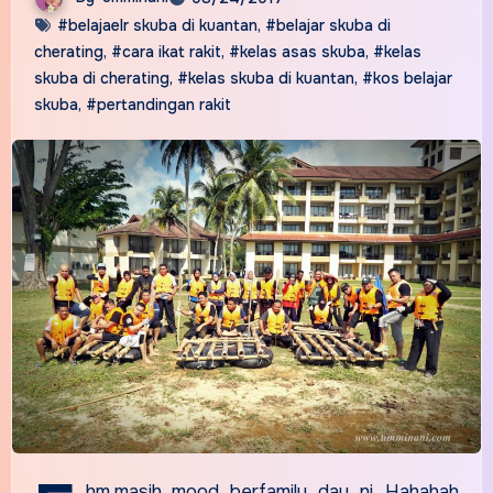
#belajaelr skuba di kuantan
,
#belajar skuba di
cherating
,
#cara ikat rakit
,
#kelas asas skuba
,
#kelas
skuba di cherating
,
#kelas skuba di kuantan
,
#kos belajar
skuba
,
#pertandingan rakit
hm,masih mood berfamily day ni. Hahahah