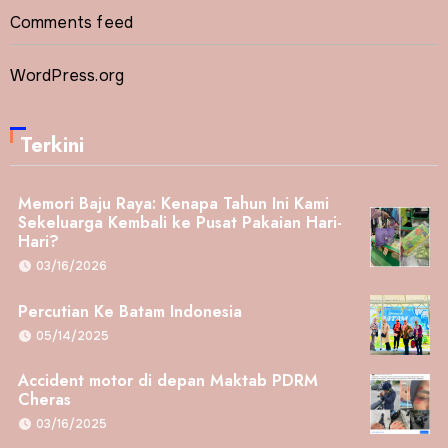
Comments feed
WordPress.org
Terkini
Memori Baju Raya: Kenapa Tahun Ini Kami
Sekeluarga Kembali ke Pusat Pakaian Hari-
Hari?
03/16/2026
Percutian Ke Batam Indonesia
05/14/2025
Accident motor di depan Maktab PDRM
Cheras
03/16/2025