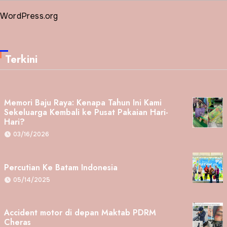
WordPress.org
Terkini
Memori Baju Raya: Kenapa Tahun Ini Kami
Sekeluarga Kembali ke Pusat Pakaian Hari-
Hari?
03/16/2026
Percutian Ke Batam Indonesia
05/14/2025
Accident motor di depan Maktab PDRM
Cheras