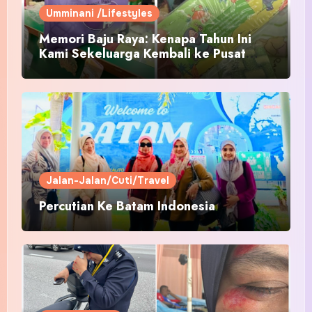
Umminani /Lifestyles
Memori Baju Raya: Kenapa Tahun Ini
Kami Sekeluarga Kembali ke Pusat
Pakaian Hari-Hari?
Jalan-Jalan/Cuti/Travel
Percutian Ke Batam Indonesia