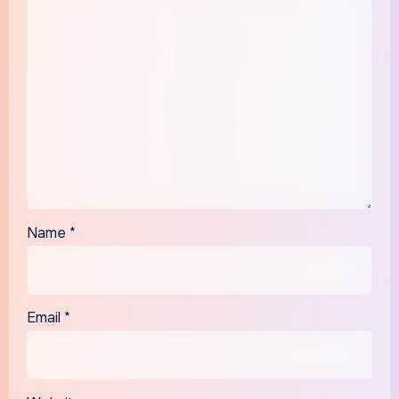
Name
*
Email
*