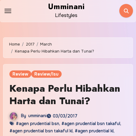
Skip
Umminani
to
Lifestyles
content
Home
2017
March
Kenapa Perlu Hibahkan Harta dan Tunai?
Review
Review/Isu
Kenapa Perlu Hibahkan
Harta dan Tunai?
By
umminani
03/03/2017
#agen prudential bsn
,
#agen prudential bsn takaful
,
#agen prudential bsn takaful kl
,
#agen prudential kl
,