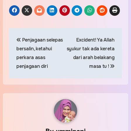
Post
Penjagaan selepas
Excident! Ya Allah
navigation
bersalin, ketahui
syukur tak ada kereta
perkara asas
dari arah belakang
penjagaan diri
masa tu !
By
umminani