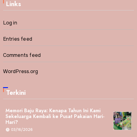
Links
Log in
Entries feed
Comments feed
WordPress.org
Terkini
Memori Baju Raya: Kenapa Tahun Ini Kami
Sekeluarga Kembali ke Pusat Pakaian Hari-
Hari?
03/16/2026