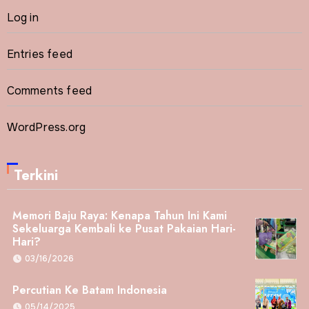
Log in
Entries feed
Comments feed
WordPress.org
Terkini
Memori Baju Raya: Kenapa Tahun Ini Kami
Sekeluarga Kembali ke Pusat Pakaian Hari-
Hari?
03/16/2026
Percutian Ke Batam Indonesia
05/14/2025