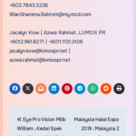
+603.7843.3236
WanShariena.Bahrom@my.mcd.com
Jacalyn Kow | Azwa Rahmat, LUMOS PR
+6012.961.8271 | +6011.1131.3106
jacalyn.kow@lumospr.net
|
azwa.rahmat@lumospr.net
Post
Eye Pro Vision Milik
Malaysia Halal Expo
navigation
William ; Kedai Spek
2019 ; Malaysia 2