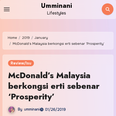
Skip
Umminani
to
Lifestyles
content
Home
2019
January
McDonald’s Malaysia berkongsi erti sebenar ‘Prosperity’
Review/Isu
McDonald’s Malaysia
berkongsi erti sebenar
‘Prosperity’
By
umminani
01/26/2019