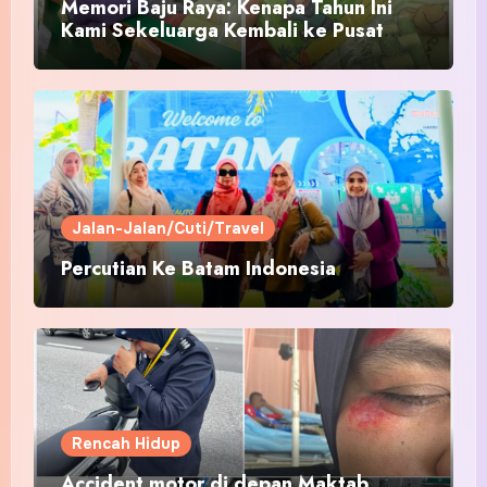
Memori Baju Raya: Kenapa Tahun Ini
Kami Sekeluarga Kembali ke Pusat
Pakaian Hari-Hari?
Jalan-Jalan/Cuti/Travel
Percutian Ke Batam Indonesia
Rencah Hidup
Accident motor di depan Maktab