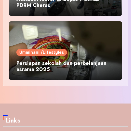
PDRM Cheras
Umminani /Lifestyles
Persiapan sekolah dan perbelanjaan
asrama 2025
Links