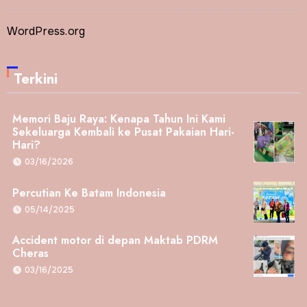
WordPress.org
Terkini
Memori Baju Raya: Kenapa Tahun Ini Kami
Sekeluarga Kembali ke Pusat Pakaian Hari-
Hari?
03/16/2026
Percutian Ke Batam Indonesia
05/14/2025
Accident motor di depan Maktab PDRM
Cheras
03/16/2025