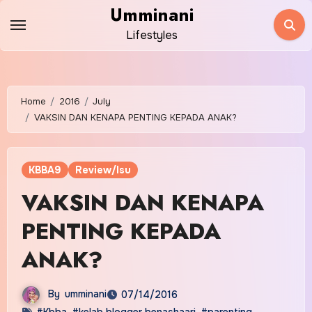
Skip
Umminani
to
Lifestyles
content
Home
2016
July
VAKSIN DAN KENAPA PENTING KEPADA ANAK?
KBBA9
Review/Isu
VAKSIN DAN KENAPA
PENTING KEPADA
ANAK?
By
umminani
07/14/2016
#Kbba
,
#kelab blogger benashaari
,
#parenting
,