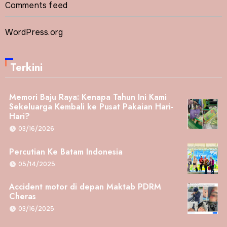
Comments feed
WordPress.org
Terkini
Memori Baju Raya: Kenapa Tahun Ini Kami
Sekeluarga Kembali ke Pusat Pakaian Hari-
Hari?
03/16/2026
Percutian Ke Batam Indonesia
05/14/2025
Accident motor di depan Maktab PDRM
Cheras
03/16/2025