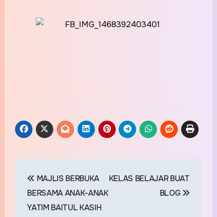
Post
MAJLIS BERBUKA
KELAS BELAJAR BUAT
navigation
BERSAMA ANAK-ANAK
BLOG
YATIM BAITUL KASIH