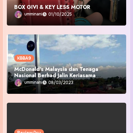
BOX GIVI & KEY LESS MOTOR
umminani
01/10/2025
KBBA9
McDonald’s Malaysia dan Tenaga
Nasional Berhad Jalin Keriasama
Strategik Kurangkan Jejak Karbon
umminani
08/03/2023
melalui Tenaga Boleh Diperbaharui
Review/Isu