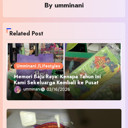
By
umminani
Related Post
Umminani /Lifestyles
Memori Baju Raya: Kenapa Tahun Ini
Kami Sekeluarga Kembali ke Pusat
Pakaian Hari-Hari?
umminani
03/16/2026