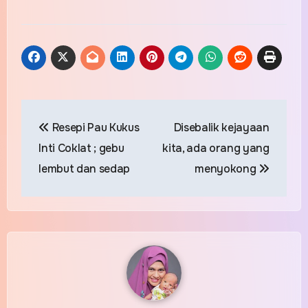
Post
Resepi Pau Kukus
Disebalik kejayaan
navigation
Inti Coklat ; gebu
kita, ada orang yang
lembut dan sedap
menyokong