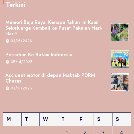
Terkini
Memori Baju Raya: Kenapa Tahun Ini Kami
Sekeluarga Kembali ke Pusat Pakaian Hari-
Hari?
03/16/2026
Percutian Ke Batam Indonesia
05/14/2025
Accident motor di depan Maktab PDRM
Cheras
03/16/2025
M
T
W
T
F
S
S
1
2
3
4