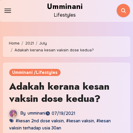
Skip
Umminani
to
Lifestyles
content
Home
2021
July
Adakah kerana kesan vaksin dose kedua?
Umminani /Lifestyles
Adakah kerana kesan
vaksin dose kedua?
By
umminani
07/19/2021
#kesan 2nd dose vaksin
,
#kesan vaksin
,
#kesan
vaksin terhadap usia 30an