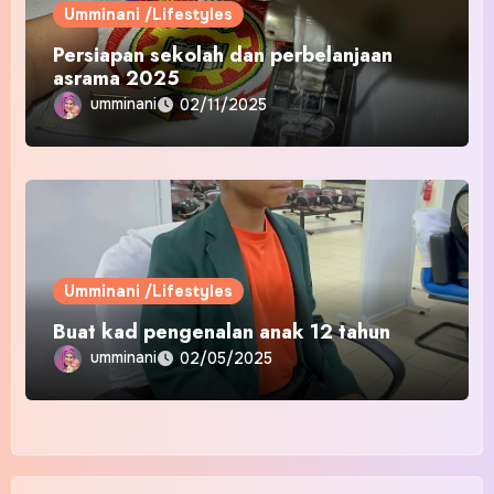
Umminani /Lifestyles
Persiapan sekolah dan perbelanjaan
asrama 2025
umminani
02/11/2025
Umminani /Lifestyles
Buat kad pengenalan anak 12 tahun
umminani
02/05/2025