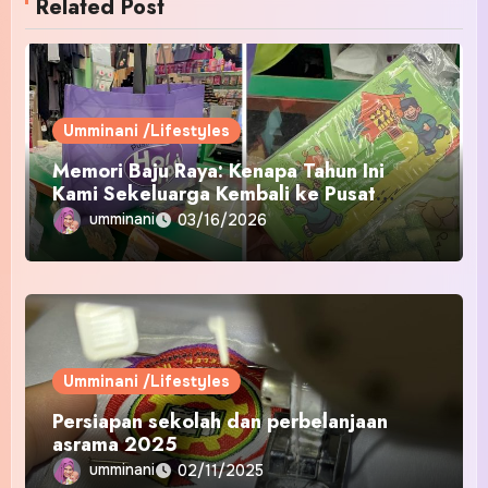
Related Post
Umminani /Lifestyles
Memori Baju Raya: Kenapa Tahun Ini
Kami Sekeluarga Kembali ke Pusat
Pakaian Hari-Hari?
umminani
03/16/2026
Umminani /Lifestyles
Persiapan sekolah dan perbelanjaan
asrama 2025
umminani
02/11/2025