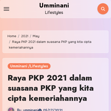
Skip
Umminani
to
Lifestyles
content
Home
2021
May
Raya PKP 2021 dalam suasana PKP yang kita cipta
kemeriahannya
Umminani /Lifestyles
Raya PKP 2021 dalam
suasana PKP yang kita
cipta kemeriahannya
By
umminani
05/17/2021