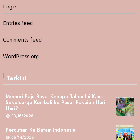
Log in
Entries feed
Comments feed
WordPress.org
Terkini
Memori Baju Raya: Kenapa Tahun Ini Kami
Sekeluarga Kembali ke Pusat Pakaian Hari-
Hari?
03/16/2026
Percutian Ke Batam Indonesia
05/14/2025