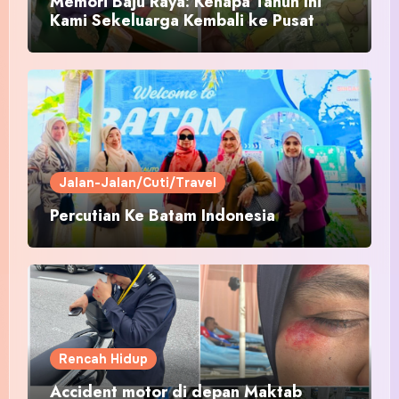
Memori Baju Raya: Kenapa Tahun Ini
Kami Sekeluarga Kembali ke Pusat
Pakaian Hari-Hari?
Jalan-Jalan/Cuti/Travel
Percutian Ke Batam Indonesia
Rencah Hidup
Accident motor di depan Maktab