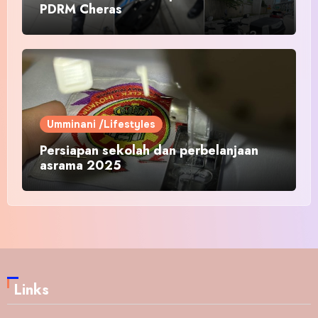
PDRM Cheras
Umminani /Lifestyles
Persiapan sekolah dan perbelanjaan
asrama 2025
Links