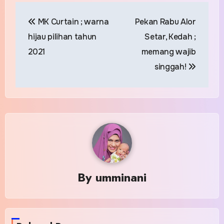
Post
MK Curtain ; warna
Pekan Rabu Alor
navigation
hijau pilihan tahun
Setar, Kedah ;
2021
memang wajib
singgah!
By
umminani