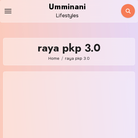
Skip
Umminani
to
Lifestyles
content
raya pkp 3.0
Home
raya pkp 3.0