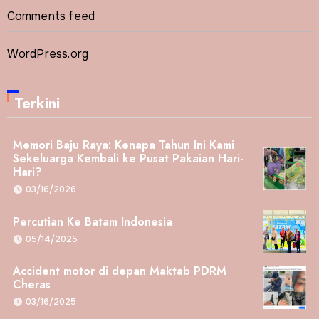
Comments feed
WordPress.org
Terkini
Memori Baju Raya: Kenapa Tahun Ini Kami
Sekeluarga Kembali ke Pusat Pakaian Hari-
Hari?
03/16/2026
Percutian Ke Batam Indonesia
05/14/2025
Accident motor di depan Maktab PDRM
Cheras
03/16/2025