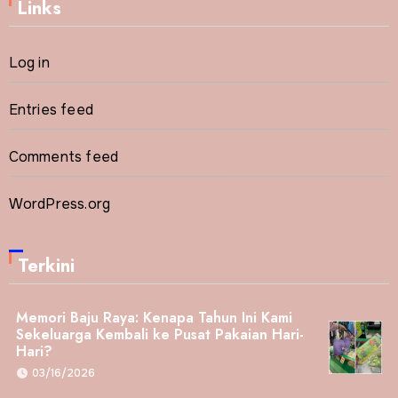
Links
Log in
Entries feed
Comments feed
WordPress.org
Terkini
Memori Baju Raya: Kenapa Tahun Ini Kami
Sekeluarga Kembali ke Pusat Pakaian Hari-
Hari?
03/16/2026