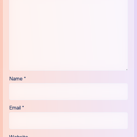
Name
*
Email
*