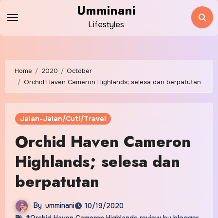
Skip
Umminani
to
Lifestyles
content
Home
2020
October
Orchid Haven Cameron Highlands; selesa dan berpatutan
Jalan-Jalan/Cuti/Travel
Orchid Haven Cameron
Highlands; selesa dan
berpatutan
By
umminani
10/19/2020
#Orchid Haven Cameron Highlands review by blogger
,