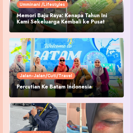
Umminani /Lifestyles
Memori Baju Raya: Kenapa Tahun Ini
Kami Sekeluarga Kembali ke Pusat
Pakaian Hari-Hari?
Jalan-Jalan/Cuti/Travel
Percutian Ke Batam Indonesia