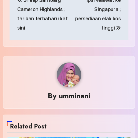
Sheep Santuary
Tips Melawat ke
navigation
Cameron Highlands ;
Singapura ;
tarikan terbaharu kat
persediaan elak kos
sini
tinggi
By
umminani
Related Post