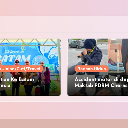
n-Jalan/Cuti/Travel
Rencah Hidup
tian Ke Batam
Accident motor di de
nesia
Maktab PDRM Cheras