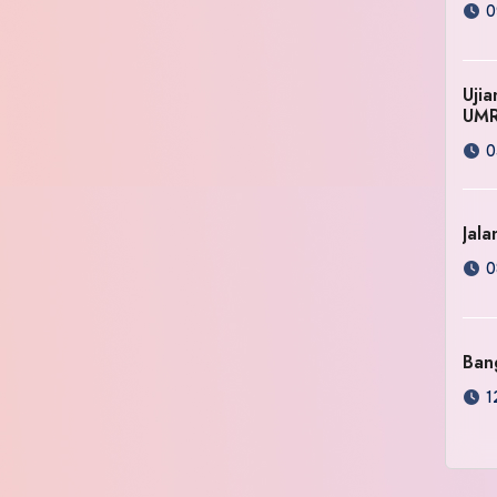
0
Uji
UM
0
Jala
0
Ban
1