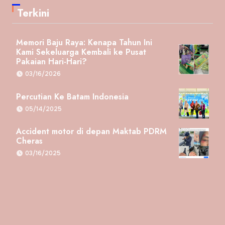
Terkini
Memori Baju Raya: Kenapa Tahun Ini
Kami Sekeluarga Kembali ke Pusat
Pakaian Hari-Hari?
03/16/2026
Percutian Ke Batam Indonesia
05/14/2025
Accident motor di depan Maktab PDRM
Cheras
03/16/2025