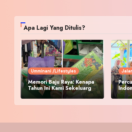
Apa Lagi Yang Ditulis?
Umminani /Lifestyles
Jala
Memori Baju Raya: Kenapa
Percu
Tahun Ini Kami Sekeluarga
Indo
Kembali ke Pusat Pakaian
Hari-Hari?