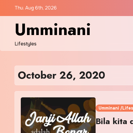
Skip
Thu. Aug 6th, 2026
to
content
Umminani
Lifestyles
October 26, 2020
Umminani /Lifes
Bila kit