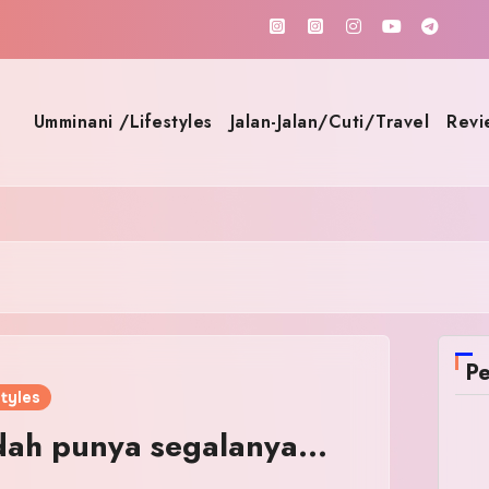
Umminani /Lifestyles
Jalan-Jalan/Cuti/Travel
Revi
Pe
tyles
a dah punya segalanya…