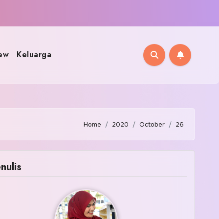
ew
Keluarga
Home
2020
October
26
nulis