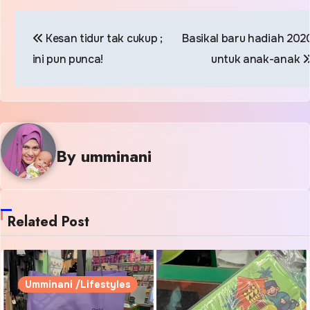
Post
Kesan tidur tak cukup ;
Basikal baru hadiah 202
navigation
ini pun punca!
untuk anak-anak
By
umminani
Related Post
Umminani /Lifestyles