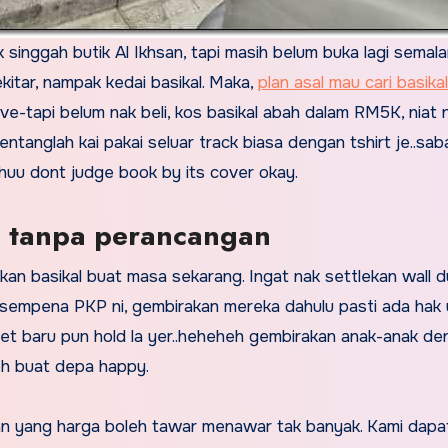
singgah butik Al Ikhsan, tapi masih belum buka lagi semala
itar, nampak kedai basikal. Maka,
plan asal mau cari basika
ve-tapi belum nak beli, kos basikal abah dalam RM5K, niat n
ntanglah kai pakai seluar track biasa dengan tshirt je..saba
huu dont judge book by its cover okay.
li tanpa perancangan
an basikal buat masa sekarang. Ingat nak settlekan wall du
empena PKP ni, gembirakan mereka dahulu pasti ada hak 
pet baru pun hold la yer..heheheh gembirakan anak-anak d
eh buat depa happy.
kan yang harga boleh tawar menawar tak banyak. Kami dapa