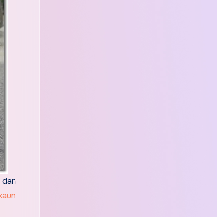
t dan
skaun