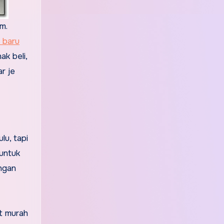
m.
l baru
ak beli,
r je
lu, tapi
untuk
engan
t murah