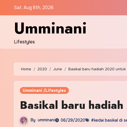
Skip
Sat. Aug 8th, 2026
to
content
Umminani
Lifestyles
Home
2020
June
Basikal baru hadiah 2020 untuk
Umminani /Lifestyles
Basikal baru hadia
By
umminani
06/29/2020
#kedai basikal di 