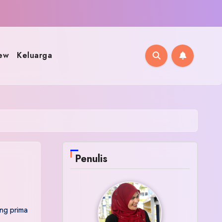
ew
Keluarga
Penulis
ang prima