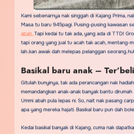
Kami sebenarnya nak singgah di Kajang Prima, nak 
Masa tu baru 945pagi. Pusing-pusing kawasan sek
abah.
Tapi kedai tu tak ada, yang ada di TTDI Gro
tapi orang yang jual tu acah tak acah, mentang-me
lah..kan awak dah melepas pelanggan seorang..hu
Basikal baru anak – Ter’be
Gitulah bunyinya, tak ada perancangan nak hadiahk
memandangkan anak-anak banyak bantu dirumah s
Ummi abah pula lepas ni. So, nait nak pasang car
apa yang mereka hajati. Basikal baru pun dah bol
Kedai basikal banyak di Kajang, cuma nak dapat