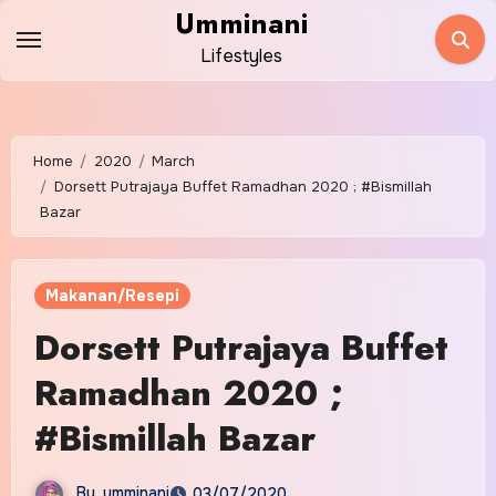
Skip
Umminani
to
Lifestyles
content
Home
2020
March
Dorsett Putrajaya Buffet Ramadhan 2020 ; #Bismillah
Bazar
Makanan/Resepi
Dorsett Putrajaya Buffet
Ramadhan 2020 ;
#Bismillah Bazar
By
umminani
03/07/2020