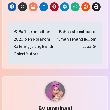
Post
Buffet ramadhan
Bahan steamboat di
navigation
2020 oleh Noranom
rumah senang je…jom
Katering julung kali di
cuba
Galeri Mufors
By
umminani