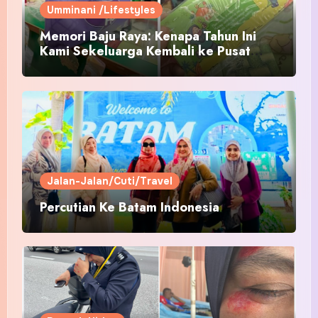
Umminani /Lifestyles
Memori Baju Raya: Kenapa Tahun Ini
Kami Sekeluarga Kembali ke Pusat
Pakaian Hari-Hari?
Jalan-Jalan/Cuti/Travel
Percutian Ke Batam Indonesia