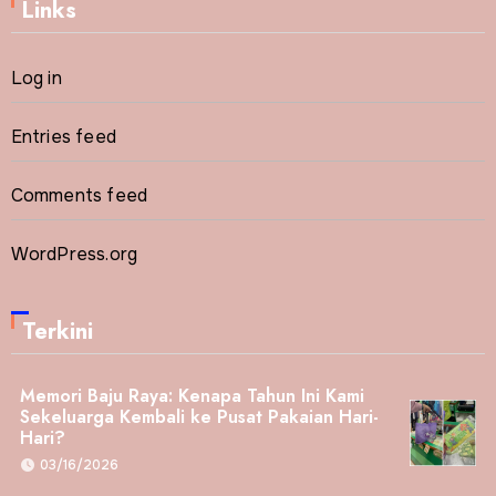
Links
Log in
Entries feed
Comments feed
WordPress.org
Terkini
Memori Baju Raya: Kenapa Tahun Ini Kami
Sekeluarga Kembali ke Pusat Pakaian Hari-
Hari?
03/16/2026