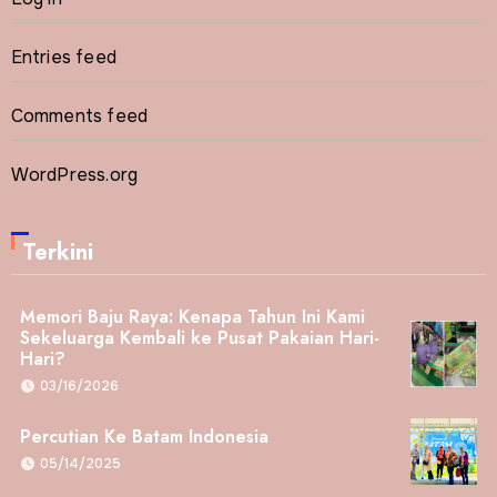
Entries feed
Comments feed
WordPress.org
Terkini
Memori Baju Raya: Kenapa Tahun Ini Kami
Sekeluarga Kembali ke Pusat Pakaian Hari-
Hari?
03/16/2026
Percutian Ke Batam Indonesia
05/14/2025