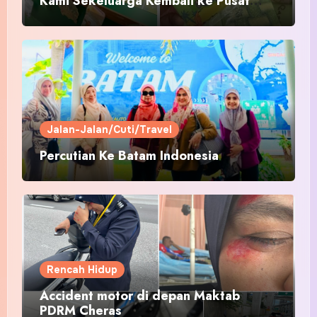
Kami Sekeluarga Kembali ke Pusat
Pakaian Hari-Hari?
Jalan-Jalan/Cuti/Travel
Percutian Ke Batam Indonesia
Rencah Hidup
Accident motor di depan Maktab
PDRM Cheras