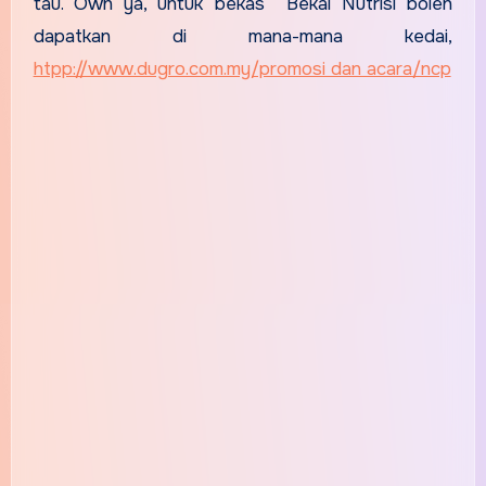
tau. Owh ya, untuk bekas Bekal Nutrisi boleh
dapatkan di mana-mana kedai,
htpp://www.dugro.com.my/promosi dan acara/ncp