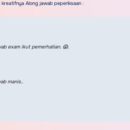
kreatifnya Along jawab peperiksaan :
awab exam ikut pemerhatian.
😱
.
wab manis..