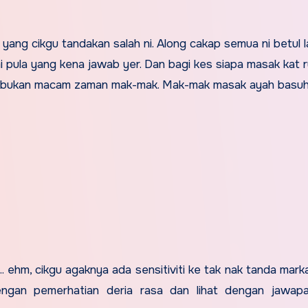
ang cikgu tandakan salah ni. Along cakap semua ni betul 
i pula yang kena jawab yer. Dan bagi kes siapa masak kat 
g ni bukan macam zaman mak-mak. Mak-mak masak ayah basuh
. ehm, cikgu agaknya ada sensitiviti ke tak nak tanda mark
dengan pemerhatian deria rasa dan lihat dengan jawap