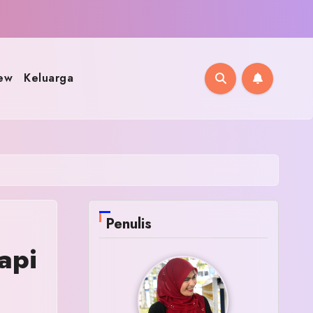
ew
Keluarga
Penulis
api