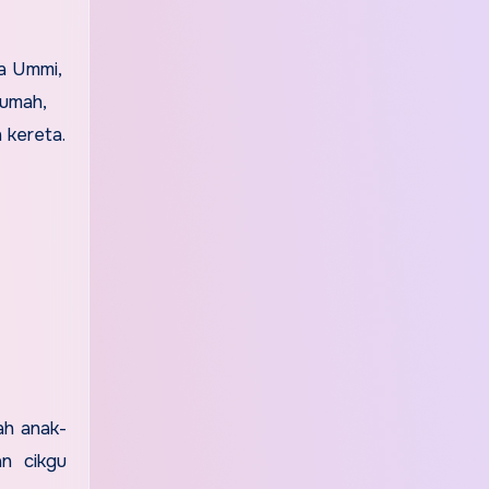
la Ummi,
rumah,
 kereta.
ah anak-
an cikgu