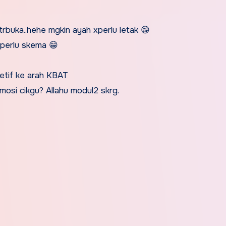
 trbuka..hehe mgkin ayah xperlu letak
😁
 perlu skema
😁
retif ke arah KBAT
emosi cikgu? Allahu modul2 skrg.