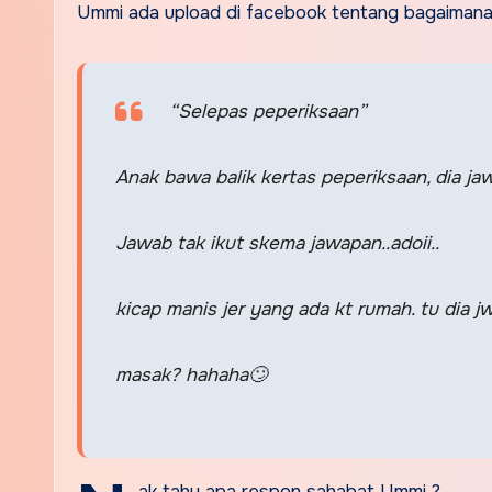
Ummi ada upload di facebook tentang bagaimana 
“Selepas peperiksaan”
Anak bawa balik kertas peperiksaan, dia j
Jawab tak ikut skema jawapan..adoii..
kicap manis jer yang ada kt rumah. tu dia j
masak? hahaha
🙄
ak tahu apa respon sahabat Ummi ?