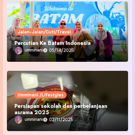
Jalan-Jalan/Cuti/Travel
Percutian Ke Batam Indonesia
umminani
05/14/2025
Umminani /Lifestyles
Persiapan sekolah dan perbelanjaan
asrama 2025
umminani
02/11/2025