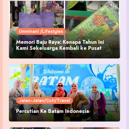
Umminani /Lifestyles
Memori Baju Raya: Kenapa Tahun Ini
Kami Sekeluarga Kembali ke Pusat
Pakaian Hari-Hari?
Jalan-Jalan/Cuti/Travel
Percutian Ke Batam Indonesia