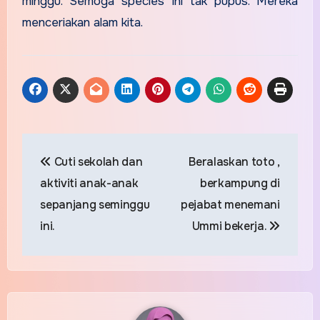
minggu. Semoga species ini tak pupus. Mereka
menceriakan alam kita.
Post
Cuti sekolah dan
Beralaskan toto ,
navigation
aktiviti anak-anak
berkampung di
sepanjang seminggu
pejabat menemani
ini.
Ummi bekerja.