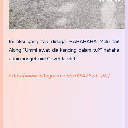
Ini aksi yang tak diduga. HAHAHAHA Malu oiii!
Along “Ummi awat dia kencing dalam tu?” hahaha
adoii monyet oiiii! Cover la sikit!
https://www.instagram.com/p/BSXZSzdj-zW/