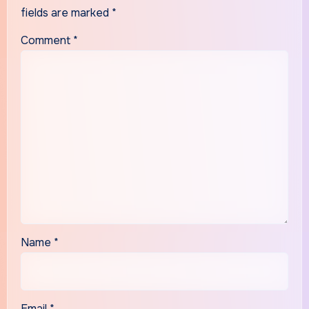
fields are marked
*
Comment
*
Name
*
Email
*