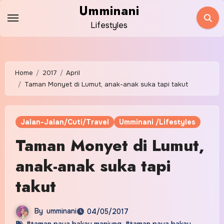
Skip
Umminani
to
Lifestyles
content
Home
2017
April
Taman Monyet di Lumut, anak-anak suka tapi takut
Jalan-Jalan/Cuti/Travel
Umminani /Lifestyles
Taman Monyet di Lumut,
anak-anak suka tapi
takut
By
umminani
04/05/2017
#taman paya bakau manjung
,
#taman paya bakau