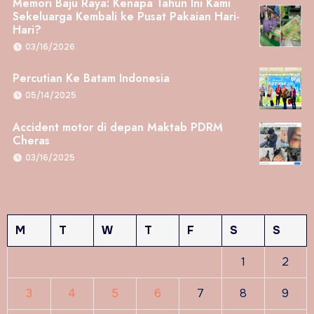
Memori Baju Raya: Kenapa Tahun Ini Kami
Sekeluarga Kembali ke Pusat Pakaian Hari-
Hari?
03/16/2026
Percutian Ke Batam Indonesia
05/14/2025
Accident motor di depan Maktab PDRM
Cheras
03/16/2025
M
T
W
T
F
S
S
1
2
3
4
5
6
7
8
9