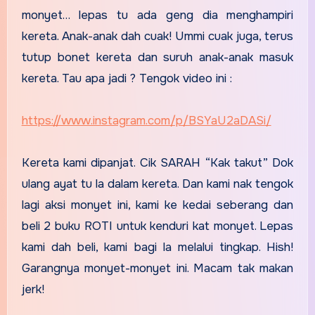
monyet… lepas tu ada geng dia menghampiri
kereta. Anak-anak dah cuak! Ummi cuak juga, terus
tutup bonet kereta dan suruh anak-anak masuk
kereta. Tau apa jadi ? Tengok video ini :
https://www.instagram.com/p/BSYaU2aDASi/
Kereta kami dipanjat. Cik SARAH “Kak takut” Dok
ulang ayat tu la dalam kereta. Dan kami nak tengok
lagi aksi monyet ini, kami ke kedai seberang dan
beli 2 buku ROTI untuk kenduri kat monyet. Lepas
kami dah beli, kami bagi la melalui tingkap. Hish!
Garangnya monyet-monyet ini. Macam tak makan
jerk!