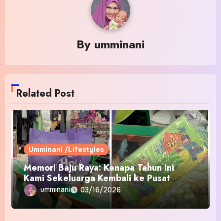
By
umminani
Related Post
Umminani /Lifestyles
Memori Baju Raya: Kenapa Tahun Ini
Kami Sekeluarga Kembali ke Pusat
Pakaian Hari-Hari?
umminani
03/16/2026