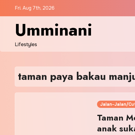
Skip
Fri. Aug 7th, 2026
to
content
Umminani
Lifestyles
taman paya bakau manj
Jalan-Jalan/Cut
Taman Mo
anak suka