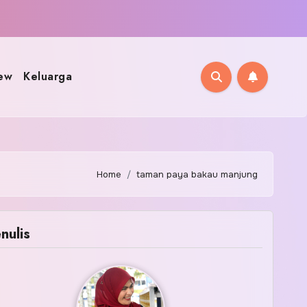
ew
Keluarga
Home
taman paya bakau manjung
nulis