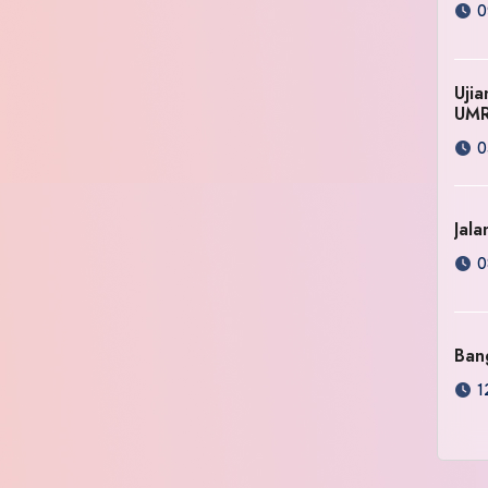
0
Uji
UM
0
Jala
0
Ban
1