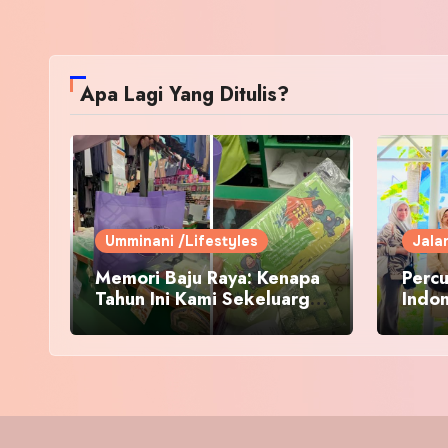
Apa Lagi Yang Ditulis?
Umminani /Lifestyles
Jala
Memori Baju Raya: Kenapa
Percu
Tahun Ini Kami Sekeluarga
Indo
Kembali ke Pusat Pakaian
Hari-Hari?