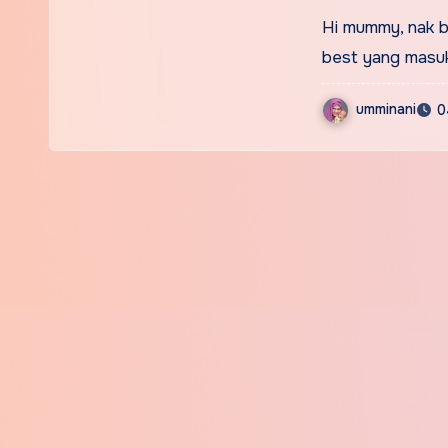
Hi mummy, nak b
best yang masu
umminani
0