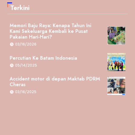
Terkini
Memori Baju Raya: Kenapa Tahun Ini
Kami Sekeluarga Kembali ke Pusat
Pakaian Hari-Hari?
03/16/2026
Percutian Ke Batam Indonesia
05/14/2025
Accident motor di depan Maktab PDRM
Cheras
03/16/2025