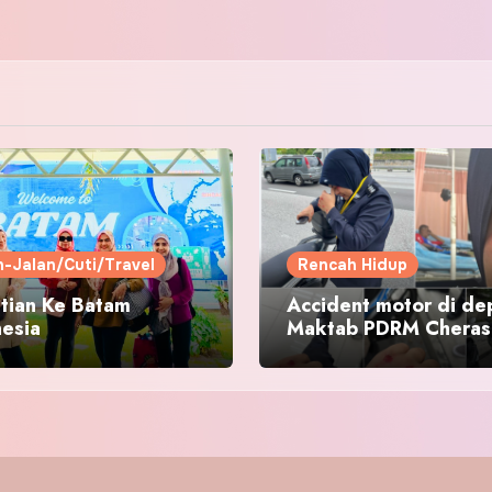
n-Jalan/Cuti/Travel
Rencah Hidup
tian Ke Batam
Accident motor di de
nesia
Maktab PDRM Cheras