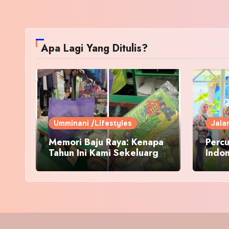
Apa Lagi Yang Ditulis?
Umminani /Lifestyles
Jala
Memori Baju Raya: Kenapa
Percu
Tahun Ini Kami Sekeluarga
Indo
Kembali ke Pusat Pakaian
Hari-Hari?