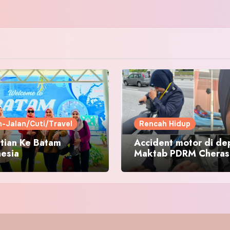
n-Jalan/Cuti/Travel
Rencah Hidup
tian Ke Batam
Accident motor di de
nesia
Maktab PDRM Cheras