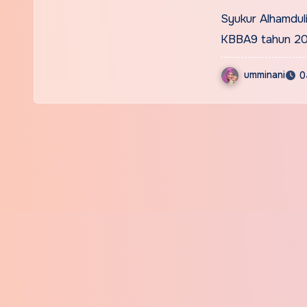
Syukur Alhamdulil
KBBA9 tahun 201
umminani
0