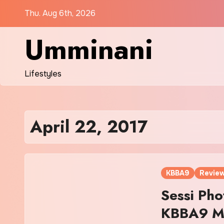
Skip
Thu. Aug 6th, 2026
to
content
Umminani
Lifestyles
April 22, 2017
KBBA9
Review
Sessi Ph
KBBA9 M