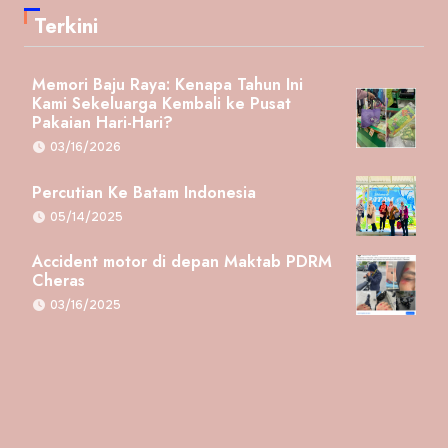
Terkini
Memori Baju Raya: Kenapa Tahun Ini
Kami Sekeluarga Kembali ke Pusat
Pakaian Hari-Hari?
03/16/2026
Percutian Ke Batam Indonesia
05/14/2025
Accident motor di depan Maktab PDRM
Cheras
03/16/2025