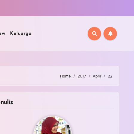
ew
Keluarga
Home
2017
April
22
nulis