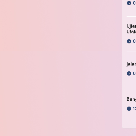
0
Uji
UM
0
Jala
0
Ban
1