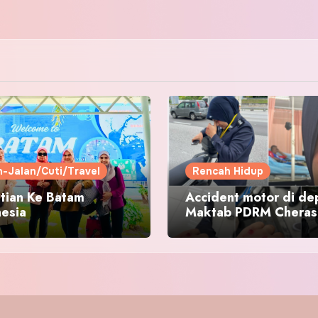
n-Jalan/Cuti/Travel
Rencah Hidup
tian Ke Batam
Accident motor di de
nesia
Maktab PDRM Cheras