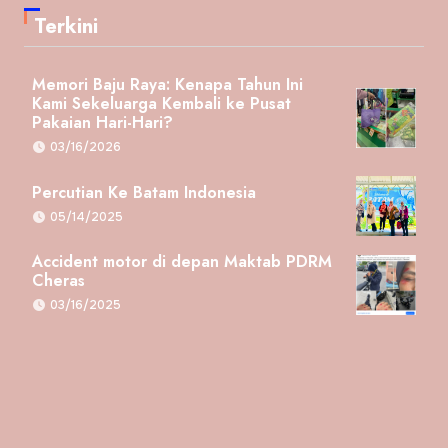
Terkini
Memori Baju Raya: Kenapa Tahun Ini
Kami Sekeluarga Kembali ke Pusat
Pakaian Hari-Hari?
03/16/2026
Percutian Ke Batam Indonesia
05/14/2025
Accident motor di depan Maktab PDRM
Cheras
03/16/2025