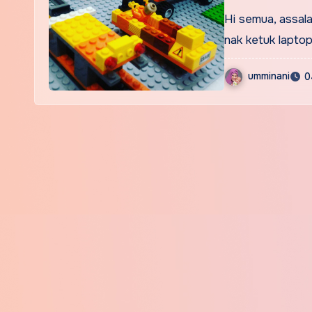
Hi semua, assal
nak ketuk laptop 
umminani
0