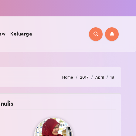
ew
Keluarga
Home
2017
April
18
nulis