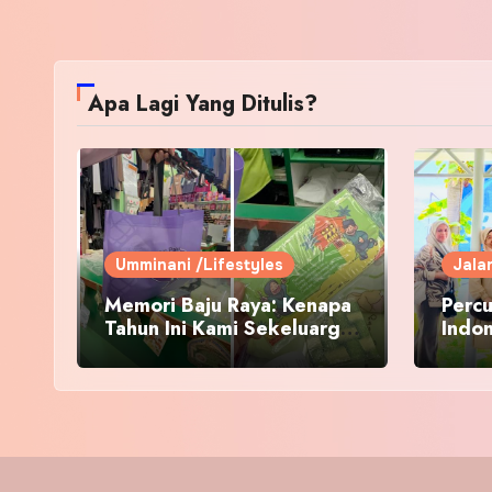
Apa Lagi Yang Ditulis?
Umminani /Lifestyles
Jala
Memori Baju Raya: Kenapa
Percu
Tahun Ini Kami Sekeluarga
Indo
Kembali ke Pusat Pakaian
Hari-Hari?