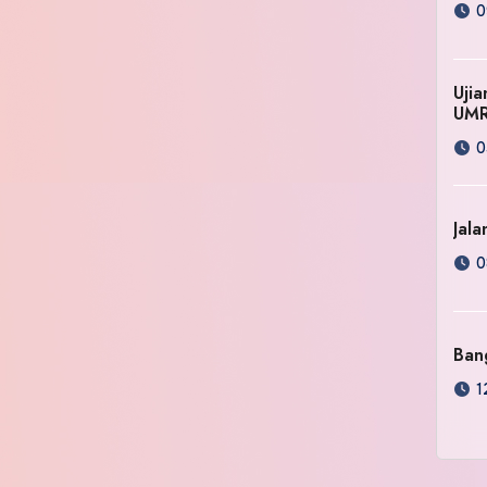
0
Uji
UM
0
Jala
0
Ban
1