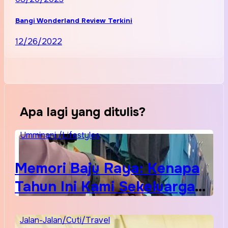
Bangi Wonderland Review Terkini
12/26/2022
Apa lagi yang ditulis?
Umminani /Lifestyles
Memori Baju Raya: Kenapa
Tahun Ini Kami Sekeluarga
Kembali ke Pusat Pakaian
Hari-Hari?
Jalan-Jalan/Cuti/Travel