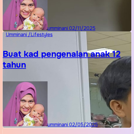
umminani
02/11/2025
Umminani /Lifestyles
Buat kad pengenalan anak 12
tahun
umminani
02/05/2025