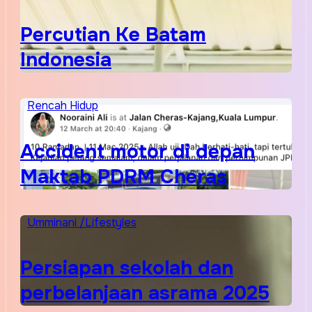
Percutian Ke Batam
Indonesia
Rencah Hidup
Accident motor di depan
Maktab PDRM Cheras
Umminani /Lifestyles
Persiapan sekolah dan
perbelanjaan asrama 2025