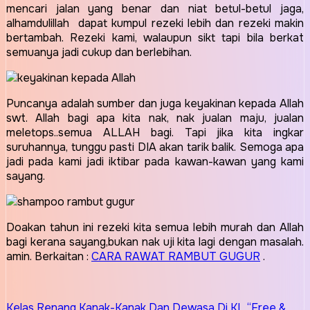
mencari jalan yang benar dan niat betul-betul jaga,
alhamdulillah dapat kumpul rezeki lebih dan rezeki makin
bertambah. Rezeki kami, walaupun sikt tapi bila berkat
semuanya jadi cukup dan berlebihan.
Puncanya adalah sumber dan juga keyakinan kepada Allah
swt. Allah bagi apa kita nak, nak jualan maju, jualan
meletops..semua ALLAH bagi. Tapi jika kita ingkar
suruhannya, tunggu pasti DIA akan tarik balik. Semoga apa
jadi pada kami jadi iktibar pada kawan-kawan yang kami
sayang.
Doakan tahun ini rezeki kita semua lebih murah dan Allah
bagi kerana sayang,bukan nak uji kita lagi dengan masalah.
amin. Berkaitan :
CARA RAWAT RAMBUT GUGUR
.
Post
Kelas Renang Kanak-Kanak Dan Dewasa Di KL “Free &