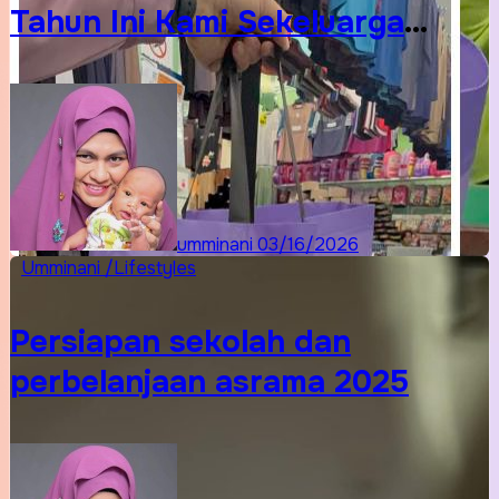
Tahun Ini Kami Sekeluarga
Kembali ke Pusat Pakaian Hari-
Hari?
umminani
03/16/2026
Umminani /Lifestyles
Persiapan sekolah dan
perbelanjaan asrama 2025