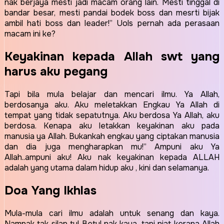
nak berjaya mesti jadi macam orang lain. Mesti tinggal di
bandar besar, mesti pandai bodek boss dan mesrti bijak
ambil hati boss dan leader!” Uols pernah ada perasaan
macam ini ke?
Keyakinan kepada Allah swt yang
harus aku pegang
Tapi bila mula belajar dan mencari ilmu. Ya Allah,
berdosanya aku. Aku meletakkan Engkau Ya Allah di
tempat yang tidak sepatutnya. Aku berdosa Ya Allah, aku
berdosa. Kenapa aku letakkan keyakinan aku pada
manusia ya Allah. Bukankah engkau yang ciptakan manusia
dan dia juga mengharapkan mu!” Ampuni aku Ya
Allah..ampuni aku! Aku nak keyakinan kepada ALLAH
adalah yang utama dalam hidup aku , kini dan selamanya.
Doa Yang Ikhlas
Mula-mula cari ilmu adalah untuk senang dan kaya.
Nampak tak silap tu! Betul nak kaya, tapi niat kerana Allah