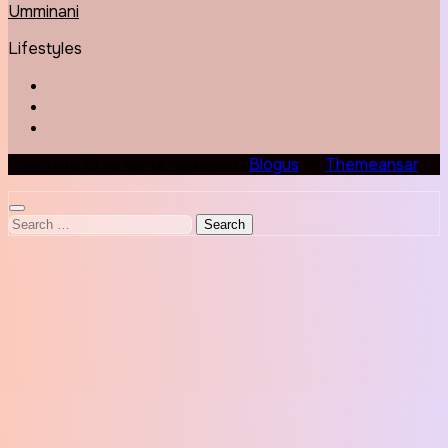
Umminani
Lifestyles
Copyright © All rights reserved
|
Blogus
by
Themeansar
.
Search
for: