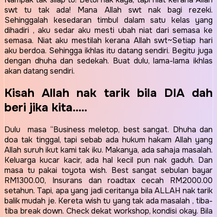
swt tu tak ada! Mana Allah swt nak bagi rezeki.
Sehinggalah kesedaran timbul dalam satu kelas yang
dihadiri , aku sedar aku mesti ubah niat dari semasa ke
semasa. Niat aku mestilah kerana Allah swt~Setiap hari
aku berdoa. Sehingga ikhlas itu datang sendiri. Begitu juga
dengan dhuha dan sedekah. Buat dulu, lama-lama ikhlas
akan datang sendiri.
Kisah Allah nak tarik bila DIA dah
beri jika kita…..
Dulu masa “Business meletop, best sangat. Dhuha dan
doa tak tinggal, tapi sebab ada hukum hakam Allah yang
Allah suruh ikut kami tak iku. Makanya, ada sahaja masalah.
Keluarga kucar kacir, ada hal kecil pun nak gaduh. Dan
masa tu pakai toyota wish. Best sangat sebulan bayar
RM1300.00, Insurans dan roadtax cecah RM2000.00
setahun. Tapi, apa yang jadi ceritanya bila ALLAH nak tarik
balik mudah je. Kereta wish tu yang tak ada masalah , tiba-
tiba break down. Check dekat workshop, kondisi okay. Bila