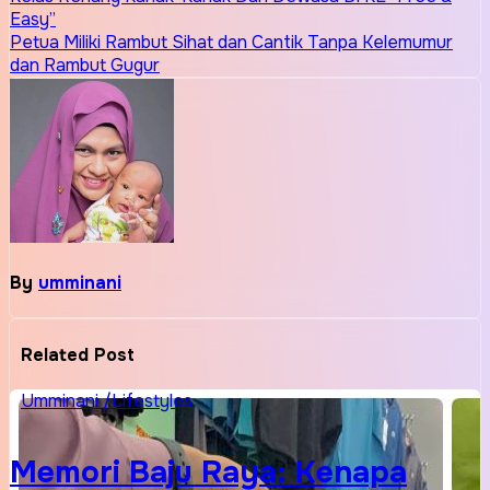
Easy”
navigation
Petua Miliki Rambut Sihat dan Cantik Tanpa Kelemumur
dan Rambut Gugur
By
umminani
Related Post
Umminani /Lifestyles
Memori Baju Raya: Kenapa