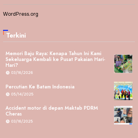
WordPress.org
Terkini
Memori Baju Raya: Kenapa Tahun Ini Kami
Sekeluarga Kembali ke Pusat Pakaian Hari-
Hari?
03/16/2026
Percutian Ke Batam Indonesia
05/14/2025
Accident motor di depan Maktab PDRM
Cheras
03/16/2025