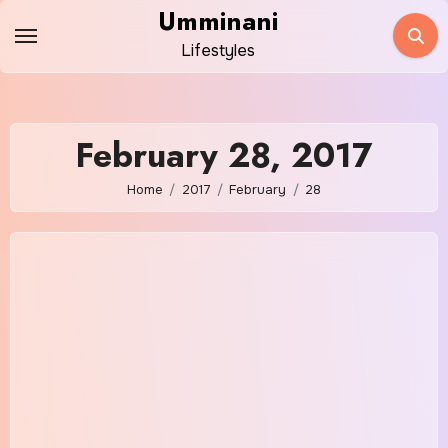
Skip
Umminani
to
Lifestyles
content
February 28, 2017
Home
2017
February
28