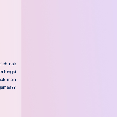
oleh nak
erfungsi
nak main
 games??