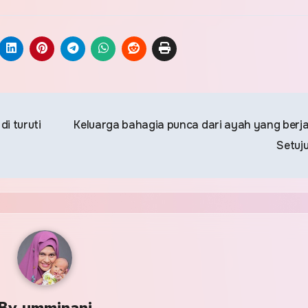
i turuti
Keluarga bahagia punca dari ayah yang berj
Setuj
By
umminani