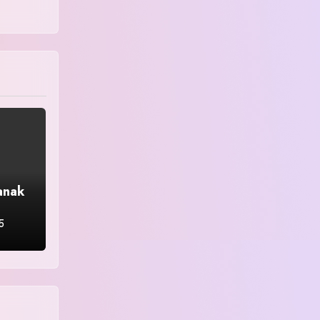
anak
5