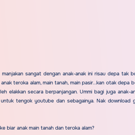
ita manjakan sangat dengan anak-anak ini risau depa tak b
anak teroka alam, main tanah, main pasir…kan otak depa b
boleh elakkan secara berpanjangan. Ummi bagi juga anak-a
lah untuk tengok youtube dan sebagainya. Nak download
e biar anak main tanah dan teroka alam?