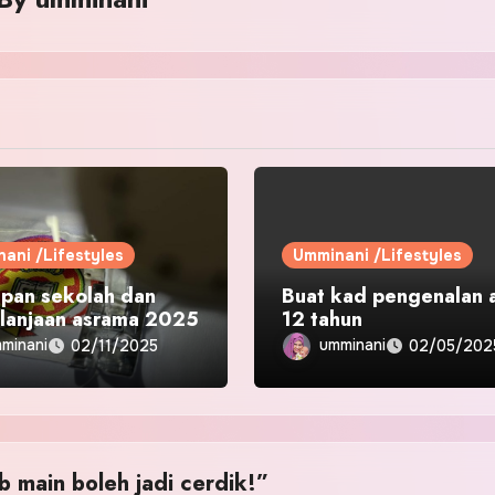
ani /Lifestyles
Umminani /Lifestyles
apan sekolah dan
Buat kad pengenalan 
lanjaan asrama 2025
12 tahun
minani
umminani
02/11/2025
02/05/202
b main boleh jadi cerdik!”