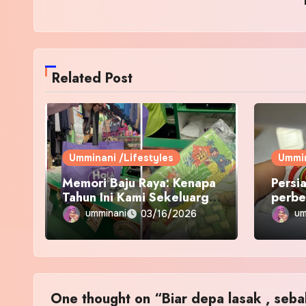
Related Post
Umminani /Lifestyles
Ummin
Memori Baju Raya: Kenapa
Persi
Tahun Ini Kami Sekeluarga
perbe
Kembali ke Pusat Pakaian
umminani
um
03/16/2026
Hari-Hari?
One thought on “Biar depa lasak , seba