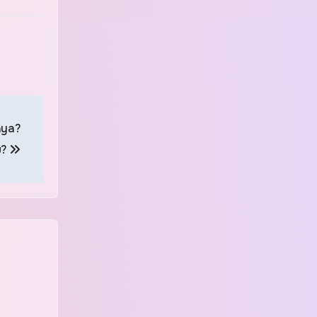
aya?
u?