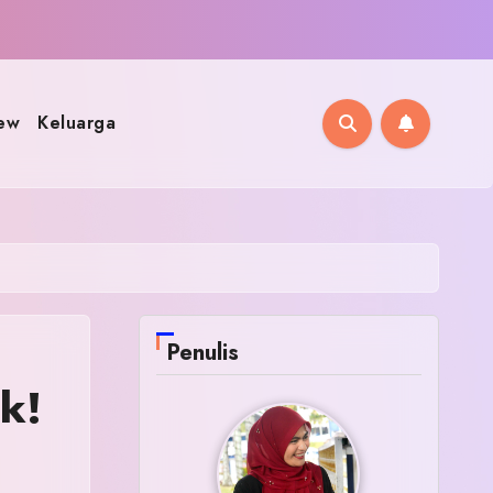
ew
Keluarga
Penulis
ik!