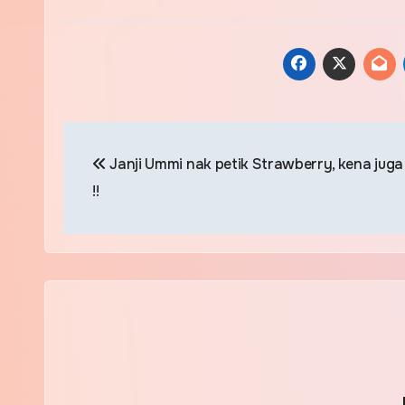
Post
Janji Ummi nak petik Strawberry, kena juga d
navigation
!!