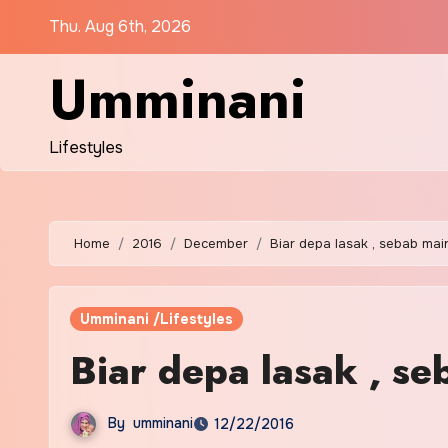
Skip
Thu. Aug 6th, 2026
to
content
Umminani
Lifestyles
Home
2016
December
Biar depa lasak , sebab main
Umminani /Lifestyles
Biar depa lasak , se
By
umminani
12/22/2016